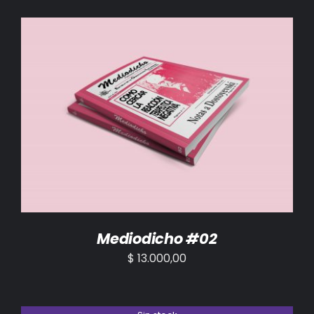
AÑADIR AL CARRITO
/
DETALLES
Mediodicho #02
$
13.000,00