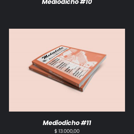
Mediodicho #10
AÑADIR AL CARRITO
/
DETALLES
Mediodicho #11
$
13.000,00