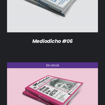
DETALLES
Mediodicho #06
Sin stock
DETALLES