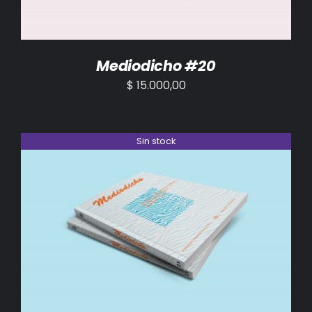
Mediodicho #20
$
15.000,00
Sin stock
DETALLES