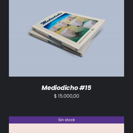
AÑADIR AL CARRITO
/
DETALLES
Mediodicho #15
$
15.000,00
Sin stock