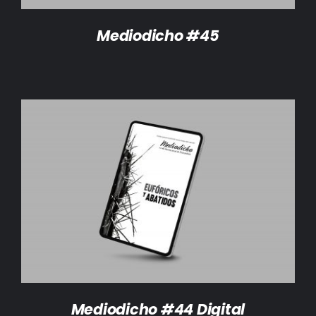
Mediodicho #45
AÑADIR AL CARRITO
/
DETALLES
Mediodicho #44 Digital