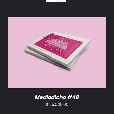
BIBLIOTECA
RED EOL
MEDIODICHO
ACTUALIDAD
AÑADIR AL CARRITO
/
DETALLES
CONTACTO
Mediodicho #48
$
25.000,00