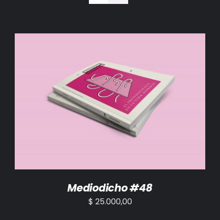
BIBLIOTECA
RED EOL
MEDIODICHO
ACTUALIDAD
AÑADIR AL CARRITO
/
DETALLES
CONTACTO
Mediodicho #48
$
25.000,00