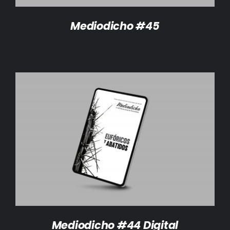
Mediodicho #45
AÑADIR AL CARRITO
/
DETALLES
Mediodicho #44 Digital