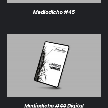
Mediodicho #45
AÑADIR AL CARRITO
/
DETALLES
Mediodicho #44 Digital