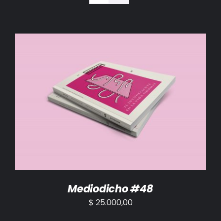
BIBLIOTECA
RED EOL
MEDIODICHO
ACTUALIDAD
AÑADIR AL CARRITO
/
DETALLES
CONTACTO
Mediodicho #48
$
25.000,00