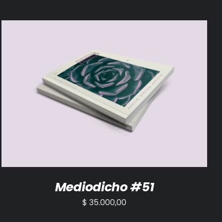
AÑADIR AL CARRITO
/
DETALLES
Mediodicho #51
$
35.000,00