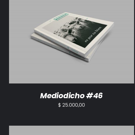
AÑADIR AL CARRITO
/
DETALLES
Mediodicho #46
$
25.000,00