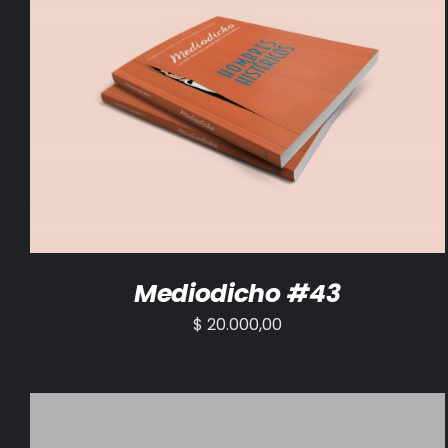
AÑADIR AL CARRITO
/
DETALLES
Mediodicho #43
$
20.000,00