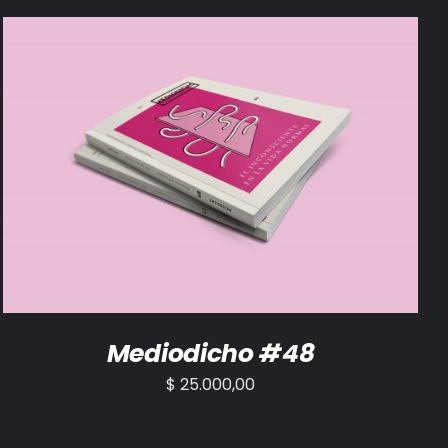
AÑADIR AL CARRITO
/
DETALLES
Mediodicho #48
$
25.000,00