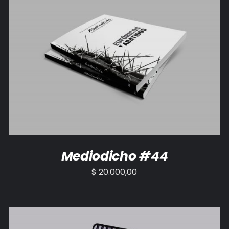
AÑADIR AL CARRITO
/
DETALLES
Mediodicho #44
$
20.000,00