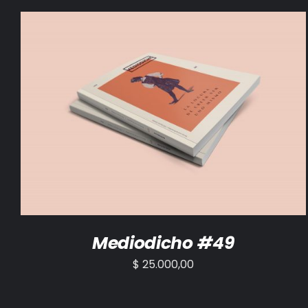
AÑADIR AL CARRITO
/
DETALLES
Mediodicho #49
$
25.000,00