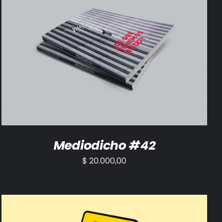
AÑADIR AL CARRITO
/
DETALLES
Mediodicho #42
$
20.000,00