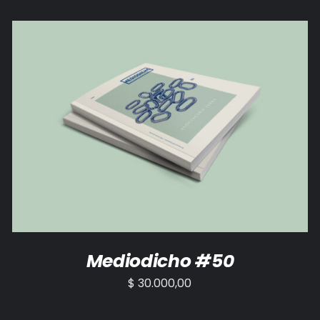
AÑADIR AL CARRITO
/
DETALLES
Mediodicho #50
$
30.000,00