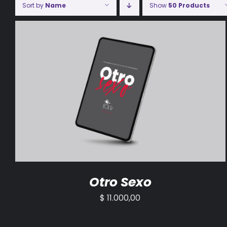
Sort by
Name
Show
50 Products
AÑADIR AL CARRITO
/
DETALLES
Otro Sexo
$
11.000,00