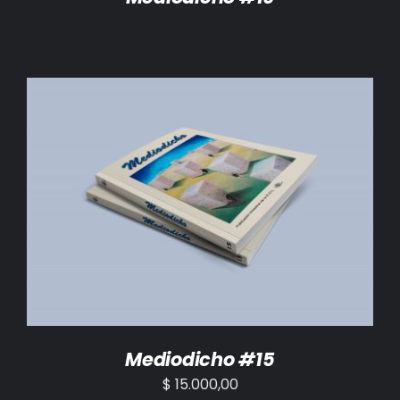
AÑADIR AL CARRITO
/
DETALLES
Mediodicho #15
$
15.000,00