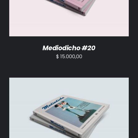
Mediodicho #20
$
15.000,00
AÑADIR AL CARRITO
/
DETALLES