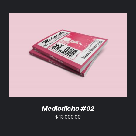
AÑADIR AL CARRITO
/
DETALLES
Mediodicho #02
$
13.000,00