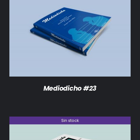
BIBLIOTECA
RED EOL
DETALLES
MEDIODICHO
ACTUALIDAD
CONTACTO
Mediodicho #23
Sin stock