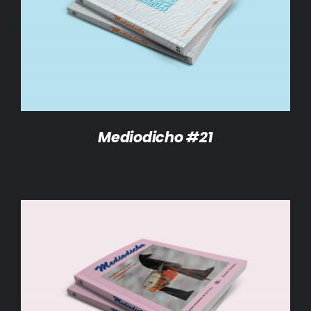
DETALLES
Mediodicho #21
AÑADIR AL CARRITO
/
DETALLES