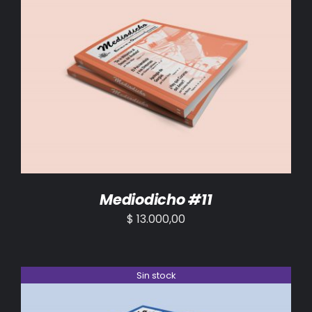
AÑADIR AL CARRITO
/
DETALLES
Mediodicho #11
$
13.000,00
Sin stock