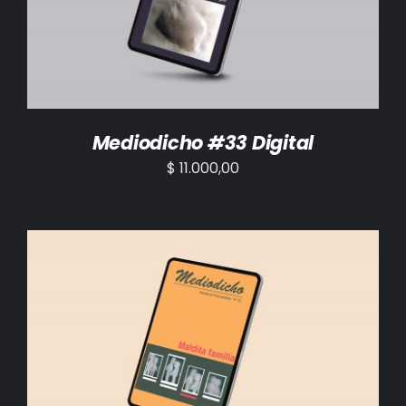
Mediodicho #33 Digital
$
11.000,00
AÑADIR AL CARRITO
/
DETALLES