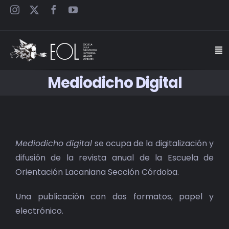
Saltar
al
contenido
Togg
Navi
Mediodicho Digital
INICIO
ESCUELA
Mediodicho digital
se ocupa de la digitalización y
SEMINARIOS
difusión de la revista anual de la Escuela de
Orientación Lacaniana Sección Córdoba.
JORNADAS
Una publicación con dos formatos, papel y
CARTELES
electrónico.