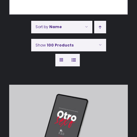
Sort by
Name
Show
100 Products
AÑADIR AL CARRITO
/
DETALLES