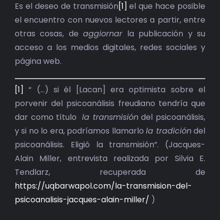
BIBLIOTECA
Es el deseo de transmisión
[1]
el que hace posible
el encuentro con nuevos lectores a partir, entre
RED EOL
otras cosas, de
aggiornar
la publicación y su
acceso a los medios digitales, redes sociales y
MEDIODICHO
página web.
ACTUALIDAD
[1]
“ (…) si él [Lacan] era optimista sobre el
porvenir del psicoanálisis freudiano tendría que
CONTACTO
dar como título
la transmisión
del psicoanálisis,
y si no lo era, podríamos llamarlo
la tradición
del
psicoanálisis. Eligió la transmisión”. (Jacques-
Alain Miller, entrevista realizada por Silvia E.
Tendlarz, recuperada de
https://uqbarwapol.com/la-transmision-del-
psicoanalisis-jacques-alain-miller/
)