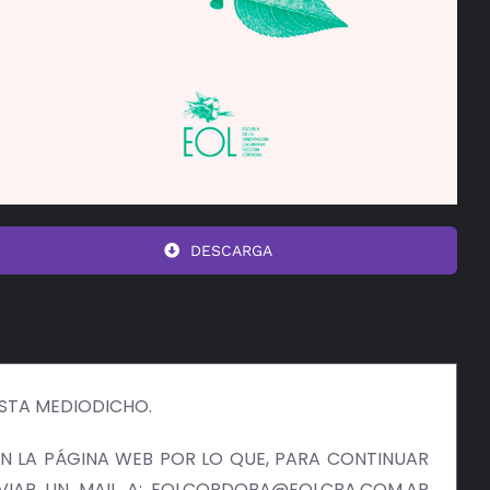
DESCARGA
ISTA MEDIODICHO.
 LA PÁGINA WEB POR LO QUE, PARA CONTINUAR
NVIAR UN MAIL A: EOLCORDOBA@EOLCBA.COM.AR