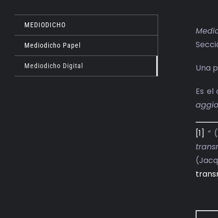
MEDIODICHO
Medio
Secci
Mediodicho Papel
Mediodicho Digital
Una p
Es el
aggio
[1]
“ (
trans
(Jacq
trans