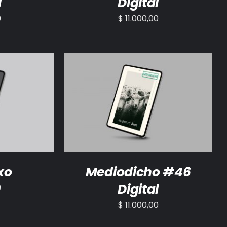
l
Digital
0
$
11.000,00
/
DETALLES
AÑADIR AL CARRITO
/
DETALLES
xo
Mediodicho #46
Digital
0
$
11.000,00