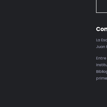
Con
La Es
Juan 
Entre
Insti
Bibli
prime