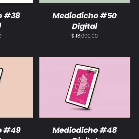
o #38
Mediodicho #50
l
Digital
0
$
18.000,00
/
DETALLES
AÑADIR AL CARRITO
/
DETALLES
o #49
Mediodicho #48