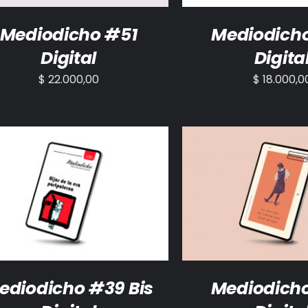
Mediodicho #51
Mediodich
Digital
Digita
$
22.000,00
$
18.000,0
ADIR AL CARRITO
/
DETALLES
AÑADIR AL CARRITO
ediodicho #39 Bis
Mediodich