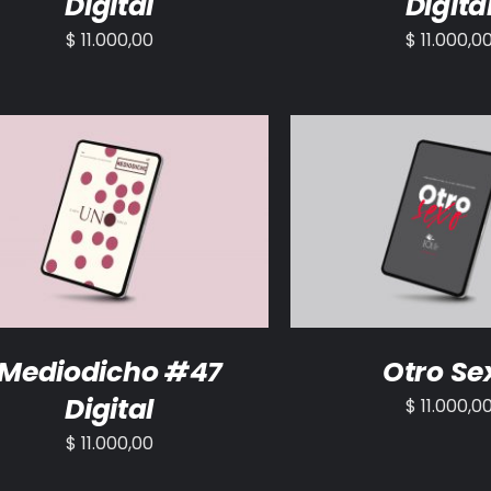
Digital
Digita
$
11.000,00
$
11.000,0
ADIR AL CARRITO
/
DETALLES
AÑADIR AL CARRITO
Mediodicho #47
Otro Se
Digital
$
11.000,0
$
11.000,00