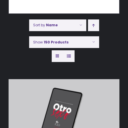
Sort by
Name
Show
150 Products
AÑADIR AL CARRITO
/
DETALLES