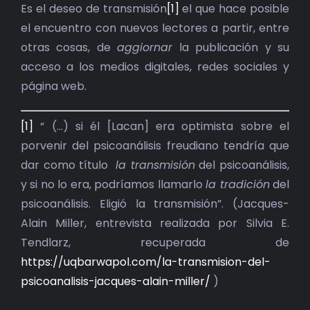
BIBLIOTECA
Es el deseo de transmisión
[1]
el que hace posible
el encuentro con nuevos lectores a partir, entre
RED EOL
otras cosas, de
aggiornar
la publicación y su
acceso a los medios digitales, redes sociales y
MEDIODICHO
página web.
ACTUALIDAD
[1]
“ (…) si él [Lacan] era optimista sobre el
porvenir del psicoanálisis freudiano tendría que
CONTACTO
dar como título
la transmisión
del psicoanálisis,
y si no lo era, podríamos llamarlo
la tradición
del
psicoanálisis. Eligió la transmisión”. (Jacques-
Alain Miller, entrevista realizada por Silvia E.
Tendlarz, recuperada de
https://uqbarwapol.com/la-transmision-del-
psicoanalisis-jacques-alain-miller/
)