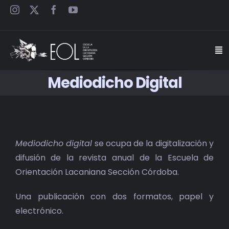
Saltar
al
contenido
Togg
Navi
Mediodicho Digital
INICIO
ESCUELA
Mediodicho digital
se ocupa de la digitalización y
SEMINARIOS
difusión de la revista anual de la Escuela de
Orientación Lacaniana Sección Córdoba.
JORNADAS
Una publicación con dos formatos, papel y
CARTELES
electrónico.