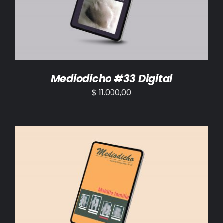
Mediodicho #33 Digital
$
11.000,00
AÑADIR AL CARRITO
/
DETALLES