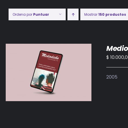
Ordena por
Puntuar
Mostrar
150 productos
Medio
$
10.000,
AÑADIR AL CARRITO
/
DETALLES
2005