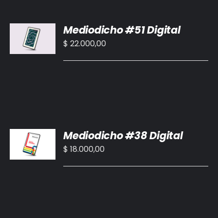
BIBLIOTECA
AÑADIR
Mediodicho #51 Digital
AL
RED EOL
CARRITO
$
22.000,00
/
MEDIODICHO
DETALLES
ACTUALIDAD
CONTACTO
AÑADIR
Mediodicho #38 Digital
AL
CARRITO
$
18.000,00
/
DETALLES