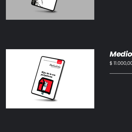
Medio
$
11.000,0
AÑADIR AL CARRITO
/
DETALLES