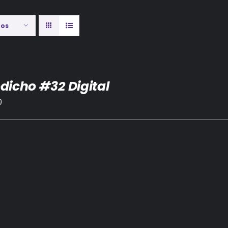
tos
dicho #32 Digital
0