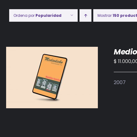
Ordena por
Popularidad
Mostrar
150 produc
Medio
$
11.000,0
AÑADIR AL CARRITO
/
DETALLES
2007