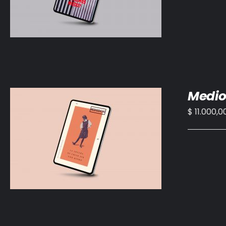
Medio
$
11.000,0
AÑADIR AL CARRITO
/
DETALLES