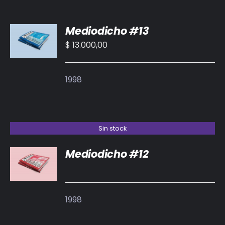
BIBLIOTECA
AÑADIR
Mediodicho #13
AL
RED EOL
CARRITO
$
13.000,00
/
MEDIODICHO
DETALLES
1998
ACTUALIDAD
CONTACTO
Sin stock
Mediodicho #12
DETALLES
1998