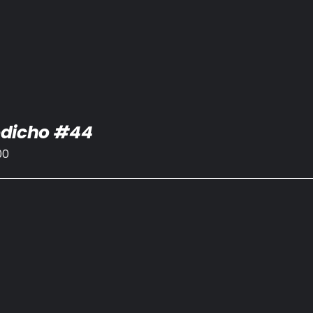
dicho #44
00