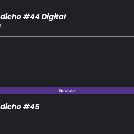
dicho #44 Digital
0
Sin stock
dicho #45