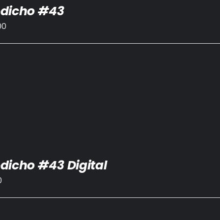
dicho #43
00
dicho #43 Digital
0