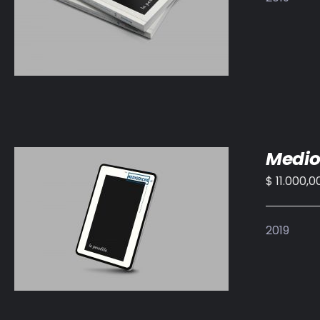
DETALLES
Medio
$
11.000,0
AÑADIR AL CARRITO
/
DETALLES
2019