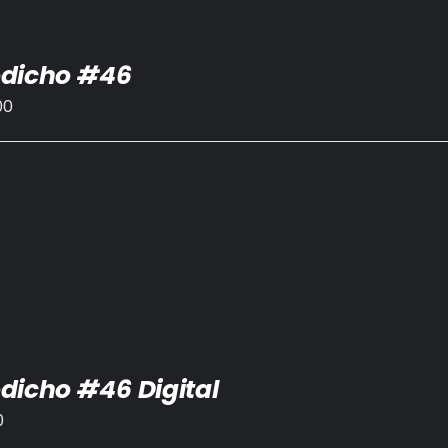
dicho #46
00
dicho #46 Digital
0