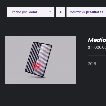
Ordena por
Fecha
Mostrar
50 productos
Medio
$
11.000,0
AÑADIR AL CARRITO
/
DETALLES
2016