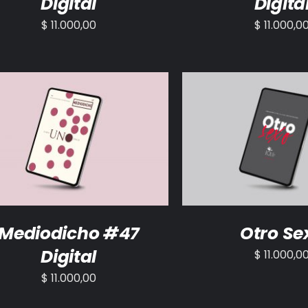
Digital
Digita
$
11.000,00
$
11.000,0
ADIR AL CARRITO
/
DETALLES
AÑADIR AL CARRITO
Mediodicho #47
Otro Se
Digital
$
11.000,0
$
11.000,00