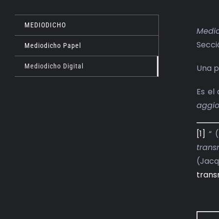
MEDIODICHO
Medio
Secci
Mediodicho Papel
Mediodicho Digital
Una p
Es el
aggio
[1]
“ (
trans
(Jacq
trans