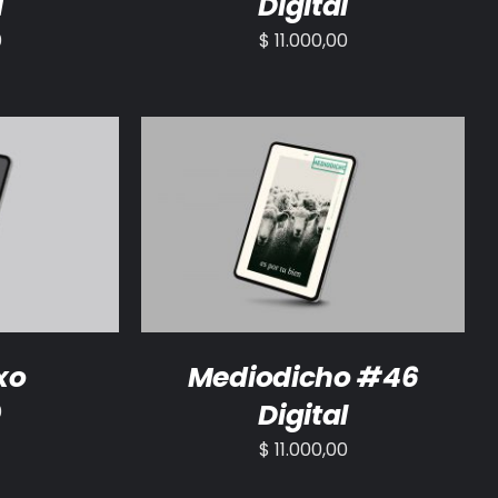
l
Digital
0
$
11.000,00
/
DETALLES
AÑADIR AL CARRITO
/
DETALLES
xo
Mediodicho #46
Digital
0
$
11.000,00