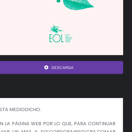
DESCARGA
ISTA MEDIODICHO.
 LA PÁGINA WEB POR LO QUE, PARA CONTINUAR
NVIAR UN MAIL A: EOLCORDOBA@EOLCBA.COM.AR