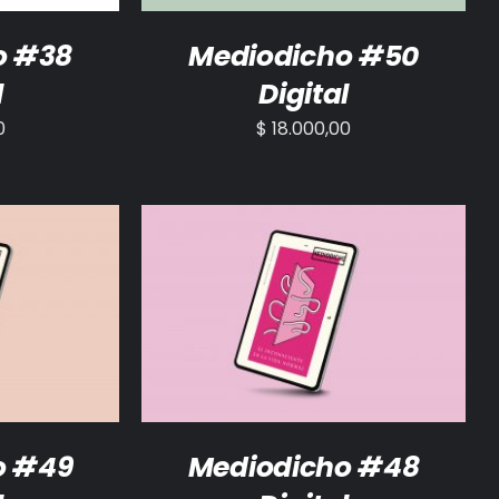
o #38
Mediodicho #50
l
Digital
0
$
18.000,00
/
DETALLES
AÑADIR AL CARRITO
/
DETALLES
o #49
Mediodicho #48