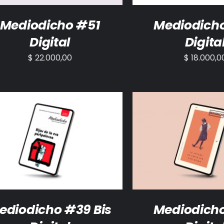
Mediodicho #51
Mediodich
Digital
Digita
$
22.000,00
$
18.000,0
ADIR AL CARRITO
/
DETALLES
AÑADIR AL CARRITO
ediodicho #39 Bis
Mediodich