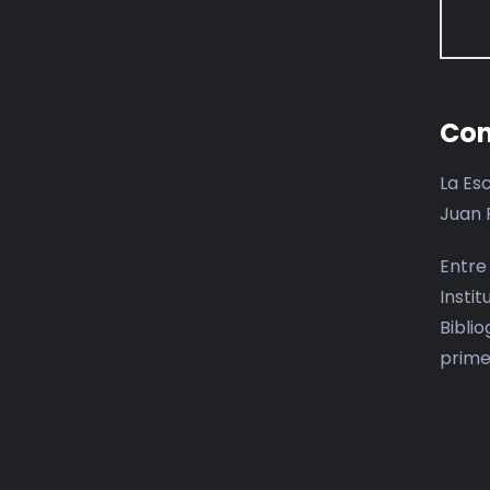
Con
La Es
Juan 
Entre
Insti
Bibli
prime