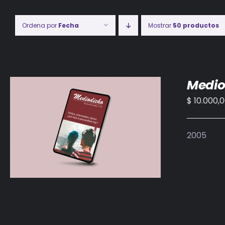
Ordena por
Fecha
Mostrar
50 productos
Medio
$
10.000,
AÑADIR AL CARRITO
/
DETALLES
2005