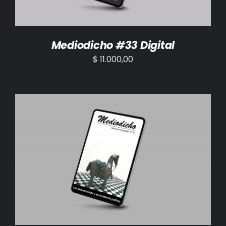
Mediodicho #33 Digital
$
11.000,00
AÑADIR AL CARRITO
/
DETALLES