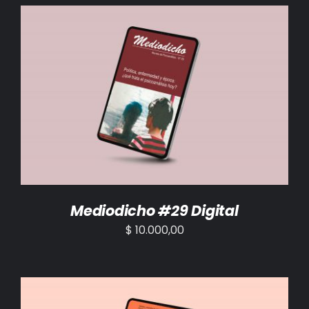
BIBLIOTECA
RED EOL
MEDIODICHO
AÑADIR AL CARRITO
/
DETALLES
ACTUALIDAD
CONTACTO
Mediodicho #29 Digital
$
10.000,00