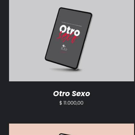
AÑADIR AL CARRITO
/
DETALLES
Otro Sexo
$
11.000,00