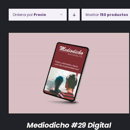
Ordena por
Precio
Mostrar
150 productos
AÑADIR AL CARRITO
/
DETALLES
Mediodicho #29 Digital