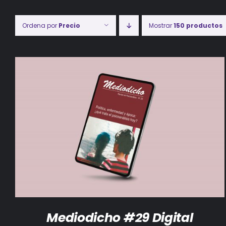
Ordena por
Precio
Mostrar
150 productos
AÑADIR AL CARRITO
/
DETALLES
Mediodicho #29 Digital