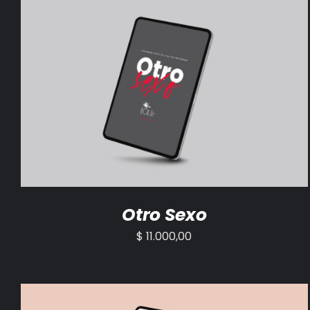
AÑADIR AL CARRITO
/
DETALLES
Otro Sexo
$
11.000,00