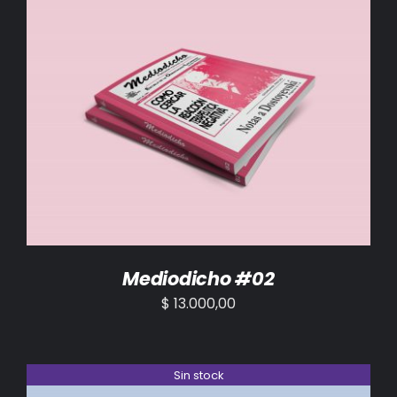
AÑADIR AL CARRITO
/
DETALLES
Mediodicho #02
$
13.000,00
Sin stock