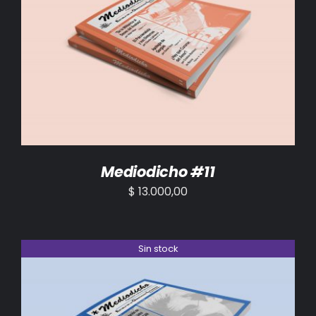
AÑADIR AL CARRITO
/
DETALLES
Mediodicho #11
$
13.000,00
Sin stock