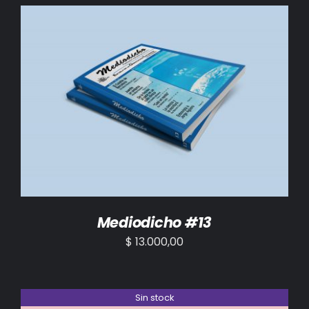
BIBLIOTECA
RED EOL
MEDIODICHO
AÑADIR AL CARRITO
/
DETALLES
ACTUALIDAD
CONTACTO
Mediodicho #13
$
13.000,00
Sin stock