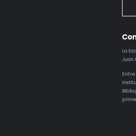
Con
La Es
Juan 
Entre
Insti
Bibli
prime