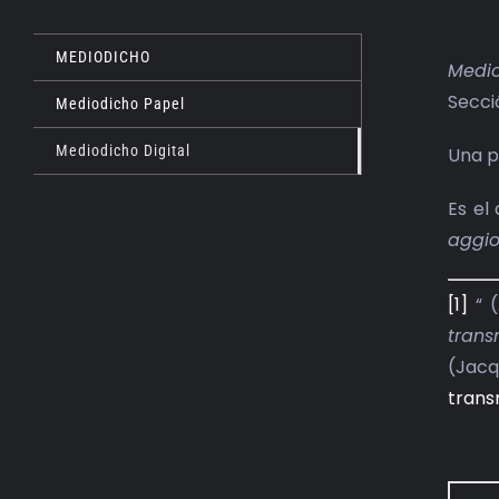
MEDIODICHO
Medio
Secci
Mediodicho Papel
Mediodicho Digital
Una p
Es el
aggio
[1]
“ (
trans
(Jacq
trans