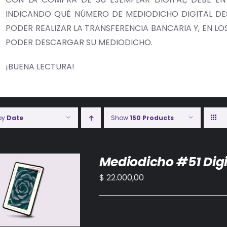
INDICANDO QUÉ NÚMERO DE MEDIODICHO DIGITAL DES
PODER REALIZAR LA TRANSFERENCIA BANCARIA Y, EN LOS 
PODER DESCARGAR SU MEDIODICHO.
¡BUENA LECTURA!
 by
Date
Show
150 Products
Mediodicho #51 Digi
$
22.000,00
IR AL CARRITO
/
DETALLES