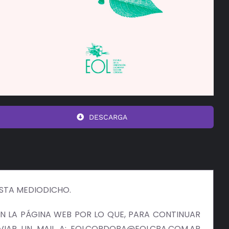
DESCARGA
ISTA MEDIODICHO.
 LA PÁGINA WEB POR LO QUE, PARA CONTINUAR
NVIAR UN MAIL A: EOLCORDOBA@EOLCBA.COM.AR