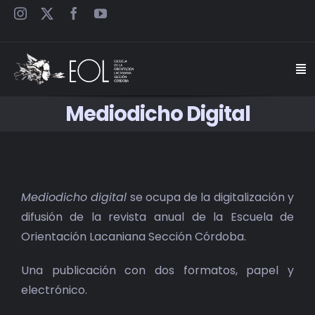
Saltar
al
contenido
Togg
Navi
Mediodicho Digital
INICIO
ESCUELA
Mediodicho digital
se ocupa de la digitalización y
SEMINARIOS
difusión de la revista anual de la Escuela de
Orientación Lacaniana Sección Córdoba.
JORNADAS
Una publicación con dos formatos, papel y
CARTELES
electrónico.