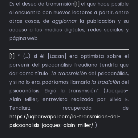
BIBLIOTECA
Es el deseo de transmisión
[1]
el que hace posible
el encuentro con nuevos lectores a partir, entre
RED EOL
otras cosas, de
aggiornar
la publicación y su
acceso a los medios digitales, redes sociales y
MEDIODICHO
página web.
ACTUALIDAD
[1]
“ (…) si él [Lacan] era optimista sobre el
porvenir del psicoanálisis freudiano tendría que
CONTACTO
dar como título
la transmisión
del psicoanálisis,
y si no lo era, podríamos llamarlo
la tradición
del
psicoanálisis. Eligió la transmisión”. (Jacques-
Alain Miller, entrevista realizada por Silvia E.
Tendlarz, recuperada de
https://uqbarwapol.com/la-transmision-del-
psicoanalisis-jacques-alain-miller/
)