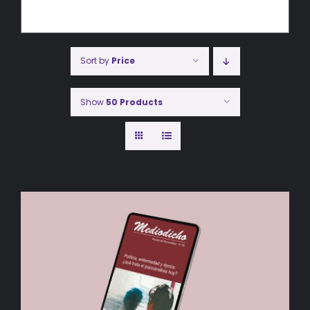
Sort by
Price
Show
50 Products
AÑADIR AL CARRITO
/
DETALLES