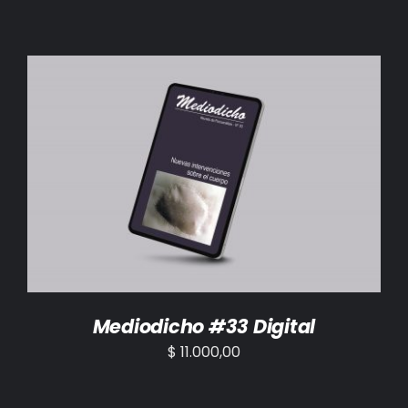
AÑADIR AL CARRITO
/
DETALLES
Mediodicho #33 Digital
$
11.000,00