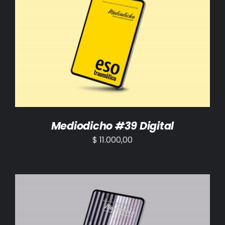
AÑADIR AL CARRITO
/
DETALLES
Mediodicho #39 Digital
$
11.000,00