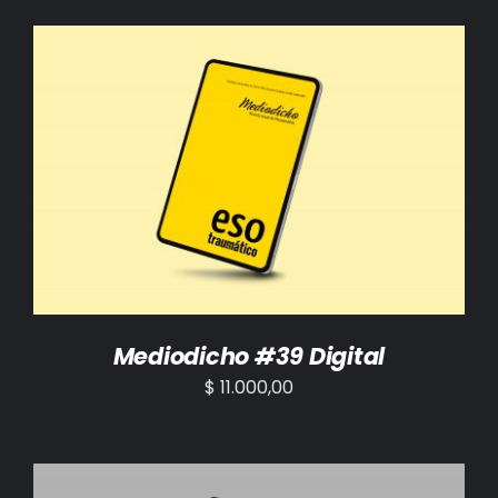
AÑADIR AL CARRITO
/
DETALLES
Mediodicho #39 Digital
$
11.000,00