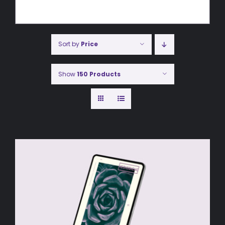
Sort by
Price
Show
150 Products
AÑADIR AL CARRITO
/
DETALLES