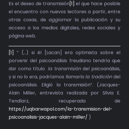
BIBLIOTECA
Es el deseo de transmisión
[1]
el que hace posible
el encuentro con nuevos lectores a partir, entre
RED EOL
otras cosas, de
aggiornar
la publicación y su
acceso a los medios digitales, redes sociales y
MEDIODICHO
página web.
ACTUALIDAD
[1]
“ (…) si él [Lacan] era optimista sobre el
porvenir del psicoanálisis freudiano tendría que
CONTACTO
dar como título
la transmisión
del psicoanálisis,
y si no lo era, podríamos llamarlo
la tradición
del
psicoanálisis. Eligió la transmisión”. (Jacques-
Alain Miller, entrevista realizada por Silvia E.
Tendlarz, recuperada de
https://uqbarwapol.com/la-transmision-del-
psicoanalisis-jacques-alain-miller/
)