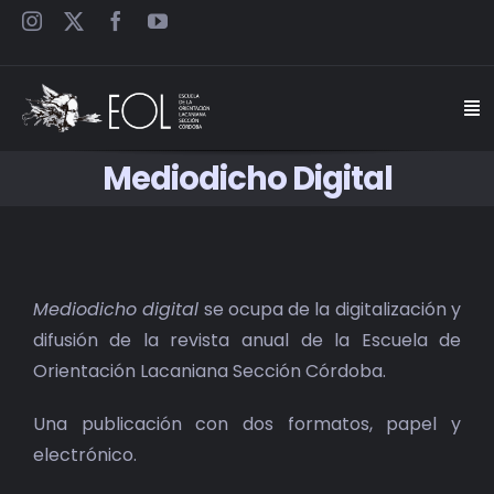
Saltar
al
contenido
Togg
Navi
Mediodicho Digital
INICIO
ESCUELA
Mediodicho digital
se ocupa de la digitalización y
SEMINARIOS
difusión de la revista anual de la Escuela de
Orientación Lacaniana Sección Córdoba.
JORNADAS
Una publicación con dos formatos, papel y
CARTELES
electrónico.