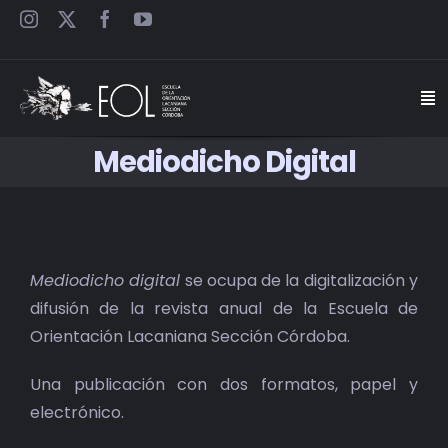
Saltar
al
contenido
Togg
Navi
Mediodicho Digital
INICIO
ESCUELA
Mediodicho digital
se ocupa de la digitalización y
SEMINARIOS
difusión de la revista anual de la Escuela de
Orientación Lacaniana Sección Córdoba.
JORNADAS
Una publicación con dos formatos, papel y
CARTELES
electrónico.