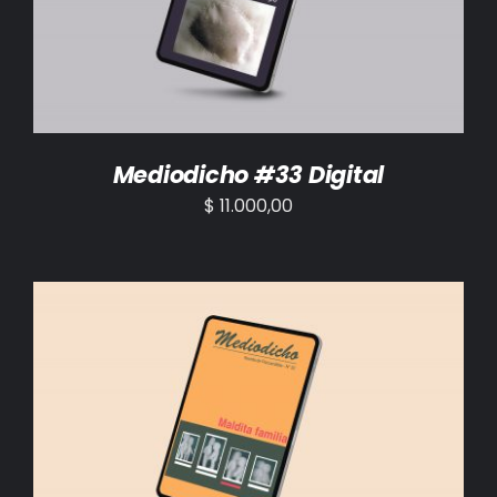
Mediodicho #33 Digital
$
11.000,00
AÑADIR AL CARRITO
/
DETALLES