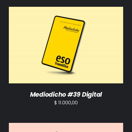
AÑADIR AL CARRITO
/
DETALLES
Mediodicho #39 Digital
$
11.000,00