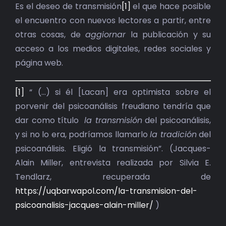
BIBLIOTECA
Es el deseo de transmisión
[1]
el que hace posible
el encuentro con nuevos lectores a partir, entre
RED EOL
otras cosas, de
aggiornar
la publicación y su
acceso a los medios digitales, redes sociales y
MEDIODICHO
página web.
ACTUALIDAD
[1]
“ (…) si él [Lacan] era optimista sobre el
porvenir del psicoanálisis freudiano tendría que
CONTACTO
dar como título
la transmisión
del psicoanálisis,
y si no lo era, podríamos llamarlo
la tradición
del
psicoanálisis. Eligió la transmisión”. (Jacques-
Alain Miller, entrevista realizada por Silvia E.
Tendlarz, recuperada de
https://uqbarwapol.com/la-transmision-del-
psicoanalisis-jacques-alain-miller/
)