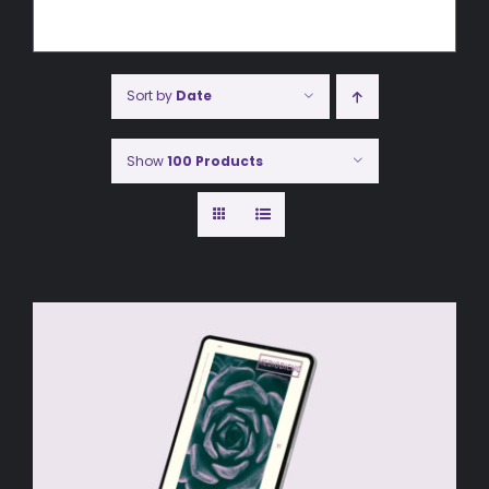
Sort by
Date
Show
100 Products
AÑADIR AL CARRITO
/
DETALLES