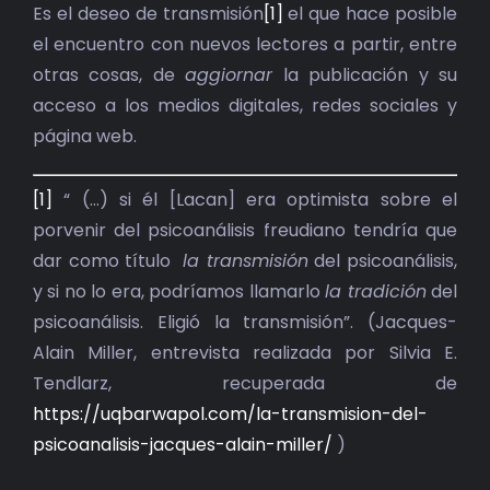
BIBLIOTECA
Es el deseo de transmisión
[1]
el que hace posible
el encuentro con nuevos lectores a partir, entre
RED EOL
otras cosas, de
aggiornar
la publicación y su
acceso a los medios digitales, redes sociales y
MEDIODICHO
página web.
ACTUALIDAD
[1]
“ (…) si él [Lacan] era optimista sobre el
porvenir del psicoanálisis freudiano tendría que
CONTACTO
dar como título
la transmisión
del psicoanálisis,
y si no lo era, podríamos llamarlo
la tradición
del
psicoanálisis. Eligió la transmisión”. (Jacques-
Alain Miller, entrevista realizada por Silvia E.
Tendlarz, recuperada de
https://uqbarwapol.com/la-transmision-del-
psicoanalisis-jacques-alain-miller/
)