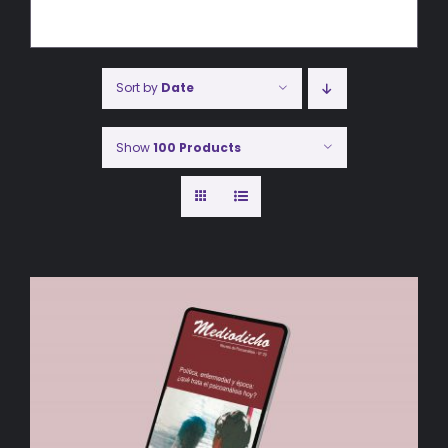
Sort by
Date
Show
100 Products
AÑADIR AL CARRITO
/
DETALLES