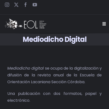
Saltar
al
contenido
Togg
Navi
Mediodicho Digital
INICIO
ESCUELA
Mediodicho digital
se ocupa de la digitalización y
SEMINARIOS
difusión de la revista anual de la Escuela de
Orientación Lacaniana Sección Córdoba.
JORNADAS
Una publicación con dos formatos, papel y
CARTELES
electrónico.