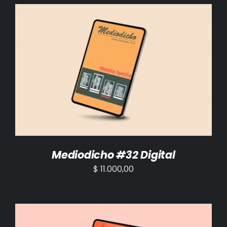
BIBLIOTECA
RED EOL
MEDIODICHO
AÑADIR AL CARRITO
/
DETALLES
ACTUALIDAD
CONTACTO
Mediodicho #32 Digital
$
11.000,00