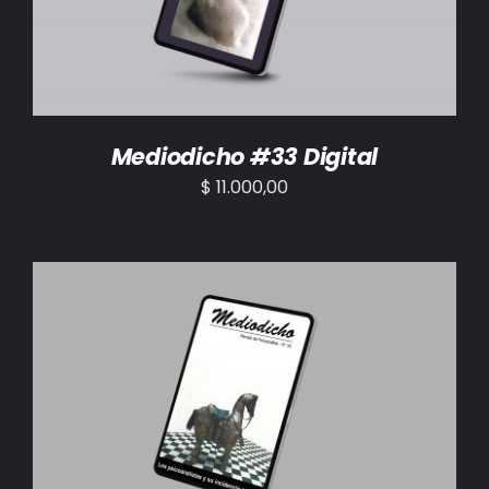
Mediodicho #33 Digital
$
11.000,00
AÑADIR AL CARRITO
/
DETALLES