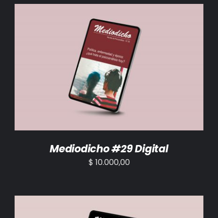
BIBLIOTECA
RED EOL
MEDIODICHO
AÑADIR AL CARRITO
/
DETALLES
ACTUALIDAD
CONTACTO
Mediodicho #29 Digital
$
10.000,00