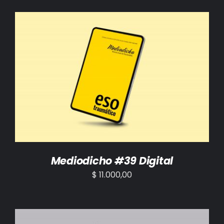
AÑADIR AL CARRITO
/
DETALLES
Mediodicho #39 Digital
$
11.000,00