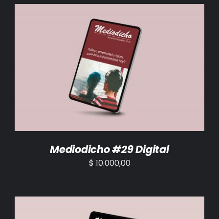
BIBLIOTECA
RED EOL
MEDIODICHO
AÑADIR AL CARRITO
/
DETALLES
ACTUALIDAD
CONTACTO
Mediodicho #29 Digital
$
10.000,00