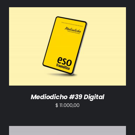
AÑADIR AL CARRITO
/
DETALLES
Mediodicho #39 Digital
$
11.000,00