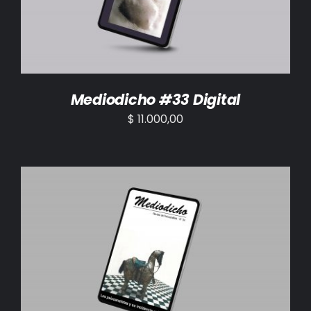
Mediodicho #33 Digital
$
11.000,00
AÑADIR AL CARRITO
/
DETALLES