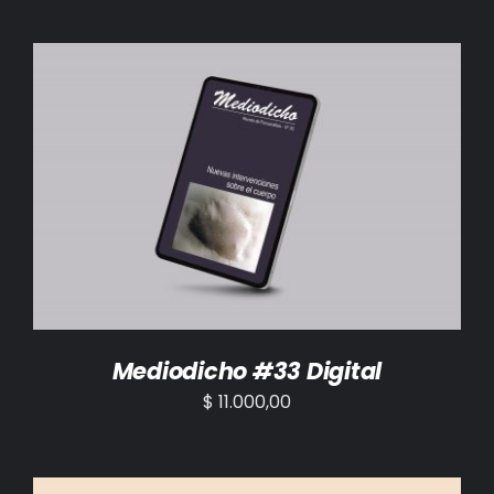
AÑADIR AL CARRITO
/
DETALLES
Mediodicho #33 Digital
$
11.000,00