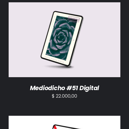
BIBLIOTECA
RED EOL
MEDIODICHO
AÑADIR AL CARRITO
/
DETALLES
ACTUALIDAD
CONTACTO
Mediodicho #51 Digital
$
22.000,00