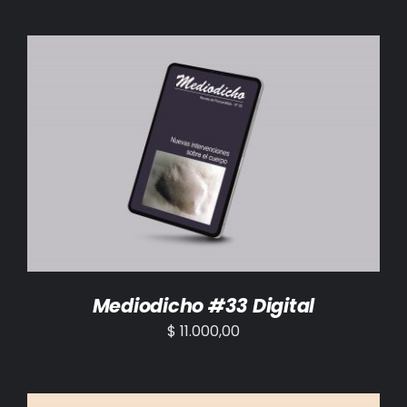
AÑADIR AL CARRITO
/
DETALLES
Mediodicho #33 Digital
$
11.000,00