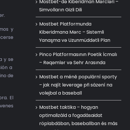
Mostbet-də Kiberidman Mərcləri –
Simvolların Gizli Dili
er.
Mostbet Platformunda
smos y
Kiberidmana Mərc – Sistemli
ocerse
Yanaşma və Uzunmüddətli Plan
Pinco Platformasının Poetik İcmalı
a y se
– Rəqəmlər və Sehr Arasında
ción a
ino de
Mostbet a méně populární sporty
– jak najít leverage při sázení na
volejbal a baseball
ra. El
óvenes
Mostbet taktika – hogyan
optimalizáld a fogadásaidat
röplabdában, baseballban és más