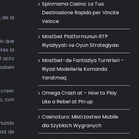
Spinmama Casino: La Tua
Destinazione Rapida per Vincite
 de la
Veloce
Mostbet Platformunun RTP
lo que
Riyaziyyatı və Oyun Strategiyası
tes la
l acto
Mostbet-də Fantaziya Turnirləri –
 saben
Riyazi Modellərlə Komanda
Yaratmaq
 creer
Omega Crash at – How to Play
o, con
Like a Rebel at Pin up
CasinoEuro: Mistrzostwo Mobile
 mundo
dla Szybkich Wygranych
dad de