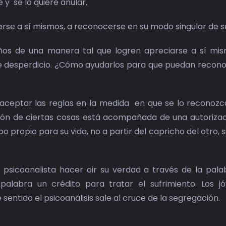
e y se lo quiere anular.
se a sí mismos, a reconocerse en su modo singular de s
 niños de una manera tal que logren apreciarse a sí mi
 de desperdicio. ¿Cómo ayudarlos para que puedan recon
 aceptar las reglas en la medida en que se lo reconozc
ión de ciertas cosas está acompañada de una autoriza
o propio para su vida, no a partir del capricho del otro, s
psicoanalista hacer oir su verdad a través de la palab
palabra un crédito para tratar el sufrimiento. Los j
ntido el psicoanálisis sale al cruce de la segregación.