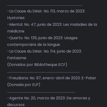
BIBLIOTECA
……………………………………………………………………………………………
-La Cause du Désir. No. 113, marzo de 2023:
RED EOL
Hystories
-Mental. No. 47, junio de 2023: Les maladies de la
MEDIODICHO
médicine
-Quarto. No. 135, junio de 2023: Usages
ACTUALIDAD
contemporains de la langue
-La Cause du Désir. No. 114, junio de 2023:
CONTACTO
Fantasme
(Donados por Bibliotheque ECF)
………………………………………………………………………………………..
-Freudiana. No. 97, enero-abril de 2023: E-Pater
(Donada por ELP)
…………………………………………………………………………………..
-Agente No. 20, marzo de 2023: De amores y
discursos