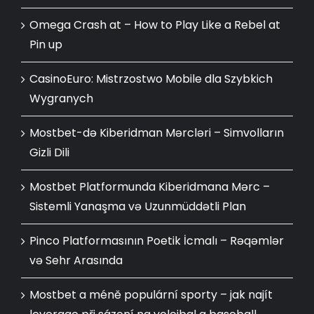
Omega Crash at – How to Play Like a Rebel at
Pin up
CasinoEuro: Mistrzostwo Mobile dla Szybkich
Wygranych
Mostbet-də Kiberidman Mərcləri – Simvolların
Gizli Dili
Mostbet Platformunda Kiberidmana Mərc –
Sistemli Yanaşma və Uzunmüddətli Plan
Pinco Platformasının Poetik İcmalı – Rəqəmlər
və Sehr Arasında
Mostbet a méně populární sporty – jak najít