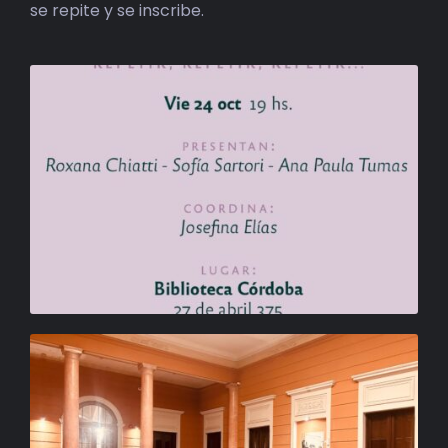
se repite y se inscribe.