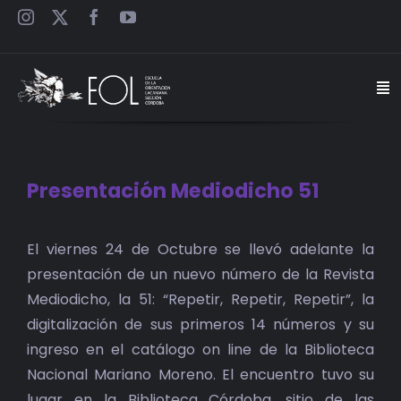
Saltar
al
contenido
Togg
Navi
INICIO
Presentación Mediodicho 51
ESCUELA
El viernes 24 de Octubre se llevó adelante la
SEMINARIOS
presentación de un nuevo número de la Revista
Mediodicho, la 51: “Repetir, Repetir, Repetir”, la
JORNADAS
digitalización de sus primeros 14 números y su
ingreso en el catálogo on line de la Biblioteca
CARTELES
Nacional Mariano Moreno. El encuentro tuvo su
lugar en la Biblioteca Córdoba, sitio de las