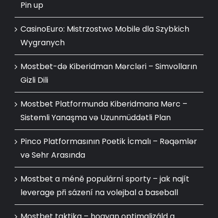
Pin up
CasinoEuro: Mistrzostwo Mobile dla Szybkich
Wygranych
Mostbet-də Kiberidman Mərcləri – Simvolların
Gizli Dili
Mostbet Platformunda Kiberidmana Mərc –
Sistemli Yanaşma və Uzunmüddətli Plan
Pinco Platformasının Poetik İcmalı – Rəqəmlər
və Sehr Arasında
Mostbet a méně populární sporty – jak najít
leverage při sázení na volejbal a baseball
Mostbet taktika – hogyan optimalizáld a