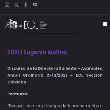
Saltar
al
contenido
Togg
Navi
INICIO
2021 | Eugenia Molina
ESCUELA
Discurso de la Directora Saliente – Asamblea
SEMINARIOS
Anual Ordinaria 27/11/2021 – EOL Sección
Córdoba
JORNADAS
Permutar
CARTELES
“Después de cierto tiempo de funcionamiento, a