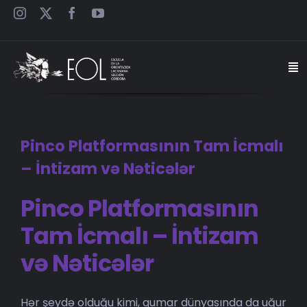
Saltar
al
contenido
Togg
Navi
INICIO
Pinco Platformasının Tam İcmalı
ESCUELA
– İntizam və Nəticələr
SEMINARIOS
Pinco Platformasının
Tam İcmalı – İntizam
JORNADAS
və Nəticələr
CARTELES
Hər şeydə olduğu kimi, qumar dünyasında da uğur