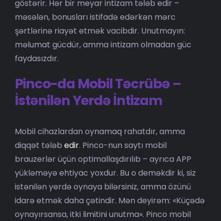
göstərir. Hər bir meyar intizam tələb edir –
məsələn, bonusları istifadə edərkən mərc
şərtlərinə riayət etmək vacibdir. Unutmayın:
məlumat gücdür, amma intizam olmadan güc
faydasızdır.
Pinco-da Mobil Təcrübə –
İstənilən Yerdə İntizam
Mobil cihazlardan oynamaq rahatdır, amma
diqqət tələb
edir
. Pinco-nun saytı mobil
brauzerlər üçün optimallaşdırılıb – ayrıca APP
yükləməyə ehtiyac yoxdur. Bu o deməkdir ki, siz
istənilən yerdə oynaya bilərsiniz, amma özünü
idarə etmək daha çətindir. Mən deyirəm: «Küçədə
oynayırsansa, itki limitini unutma». Pinco mobil