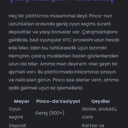
Heç bir platforma mükəmməl deyil. Pinco-nun
üstünlükləri arasında geniş oyun seçimi, sürətli
depozitlər və yaxşı bonuslar var. Çatışmazlıqlara
gəldikdə, bəzi oyunçular KYC prosesini uzun hesab
edə bilər, lakin bu, təhlükəsizlik üçün lazımdır.
Həmçinin, çıxarış müddətləri bəzən gözləniləndən
uzun ola bilər. Amma mən deyirəm: «Hər şeyin bir
qiyməti var». Bu platformada intizamınızı sınayın
və nəticələri görün. Pinco sizə alətlər verir, amma
qalib gəlmək üçün siz işləməlisiniz.
Meyar
Pinco-da Vəziyyət
Qeydlər
Oyun
Slotlar, stolüstü,
Geniş (500+)
seçimi
canlı
Depozit
Kartlar və