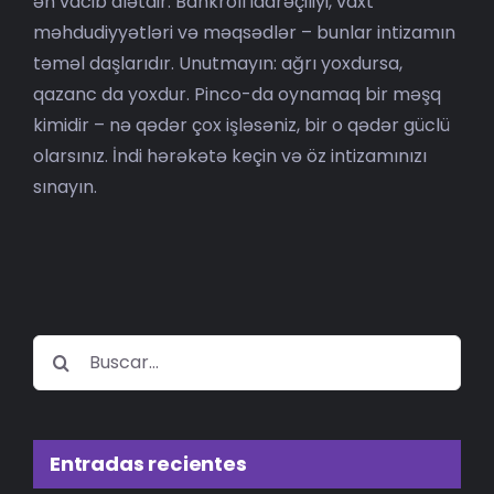
ən vacib alətdir. Bankroll idarəçiliyi, vaxt
məhdudiyyətləri və məqsədlər – bunlar intizamın
təməl daşlarıdır. Unutmayın: ağrı yoxdursa,
qazanc da yoxdur. Pinco-da oynamaq bir məşq
kimidir – nə qədər çox işləsəniz, bir o qədər güclü
olarsınız. İndi hərəkətə keçin və öz intizamınızı
sınayın.
Buscar:
Entradas recientes