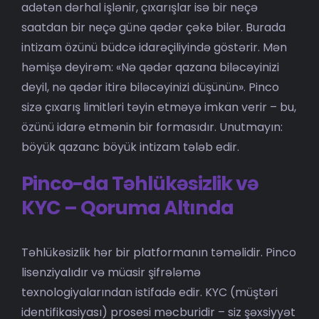
adətən dərhal işlənir, çıxarışlar isə bir neçə
saatdan bir neçə günə qədər çəkə bilər. Burada
intizam özünü büdcə idarəçiliyində göstərir. Mən
həmişə deyirəm: «Nə qədər qazana biləcəyinizi
deyil, nə qədər itirə biləcəyinizi düşünün». Pinco
sizə çıxarış limitləri təyin etməyə imkan verir – bu,
özünü idarə etmənin bir formasıdır. Unutmayın:
böyük qazanc böyük intizam tələb edir.
Pinco-da Təhlükəsizlik və
KYC – Qoruma Altında
Təhlükəsizlik hər bir platformanın təməlidir. Pinco
lisenziyalıdır və müasir şifrələmə
texnologiyalarından istifadə edir. KYC (müştəri
identifikasiyası) prosesi məcburidir – siz şəxsiyyət