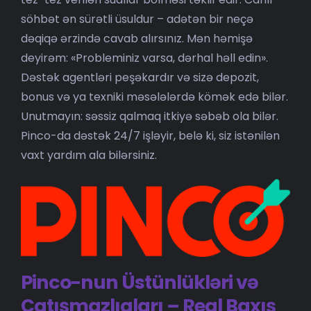
söhbət ən sürətli üsuldur – adətən bir neçə
dəqiqə ərzində cavab alırsınız. Mən həmişə
deyirəm: «Probleminiz varsa, dərhal həll edin».
Dəstək agentləri peşəkardır və sizə depozit,
bonus və ya texniki məsələlərdə kömək edə bilər.
Unutmayın: səssiz qalmaq itkiyə səbəb ola bilər.
Pinco-da dəstək 24/7 işləyir, belə ki, siz istənilən
vaxt yardım ala bilərsiniz.
Pinco-nun Üstünlükləri və
Çatışmazlıqları – Real Baxış