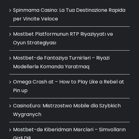
Spinmama Casino: La Tua Destinazione Rapida
per Vincite Veloce
Mostbet Platformunun RTP Riyaziyyatı və
Oyun Strategiyası
Mostbet-də Fantaziya Turnirləri – Riyazi
Modellərlə Komanda Yaratmaq
Omega Crash at – How to Play Like a Rebel at
Pin up
CasinoEuro: Mistrzostwo Mobile dla Szybkich
Wygranych
Mostbet-də Kiberidman Mərcləri – Simvolların
Gizli Dili