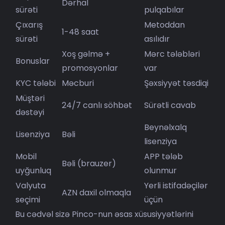
Dərhal
sürəti
pulqabılar
Çıxarış
Metoddan
1-48 saat
sürəti
asılıdır
Xoş gəlmə +
Mərc tələbləri
Bonuslar
promosyonlar
var
KYC tələbi
Məcburi
Şəxsiyyət təsdiqi
Müştəri
24/7 canlı söhbət
Sürətli cavab
dəstəyi
Beynəlxalq
Lisenziya
Bəli
lisenziya
Mobil
APP tələb
Bəli (brauzer)
uyğunluq
olunmur
Valyuta
Yerli istifadəçilər
AZN daxil olmaqla
seçimi
üçün
Bu cədvəl sizə Pinco-nun əsas xüsusiyyətlərini