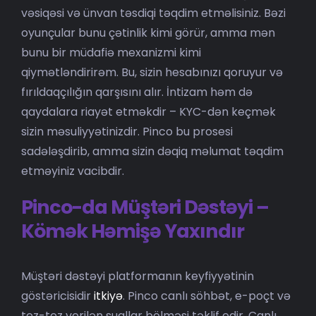
vəsiqəsi və ünvan təsdiqi təqdim etməlisiniz. Bəzi
oyunçular bunu çətinlik kimi görür, amma mən
bunu bir müdafiə mexanizmi kimi
qiymətləndirirəm. Bu, sizin hesabınızı qoruyur və
fırıldaqçılığın qarşısını alır. İntizam həm də
qaydalara riayət etməkdir – KYC-dən keçmək
sizin məsuliyyətinizdir. Pinco bu prosesi
sadələşdirib, amma sizin dəqiq məlumat təqdim
etməyiniz vacibdir.
Pinco-da Müştəri Dəstəyi –
Kömək Həmişə Yaxındır
Müştəri dəstəyi platformanın keyfiyyətinin
göstəricisidir
itkiyə
. Pinco canlı söhbət, e-poçt və
tez-tez verilən suallar bölməsi təklif edir. Canlı