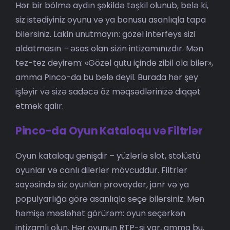
Hər bir bölmə aydın şəkildə təşkil olunub, belə ki,
siz istədiyiniz oyunu və ya bonusu asanlıqla tapa
bilərsiniz. Lakin unutmayın: gözəl interfeys sizi
aldatmasın – əsas olan sizin intizamınızdır. Mən
tez-tez deyirəm: «Gözəl qutu içində zibil ola bilər»,
amma Pinco-da bu belə deyil. Burada hər şey
işləyir və sizə sadəcə öz məqsədlərinizə diqqət
etmək qalır.
Pinco-da Oyun Kataloqu və Filtrlər
Oyun kataloqu genişdir – yüzlərlə slot, stolüstü
oyunlar və canlı dilerlər mövcuddur. Filtrlər
sayəsində siz oyunları provayder, janr və ya
populyarlığa görə asanlıqla seçə bilərsiniz. Mən
həmişə məsləhət görürəm: oyun seçərkən
intizamlı olun. Hər oyunun RTP-si var, amma bu,