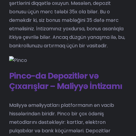
şərtlərini diqqətlə oxuyun. Məsələn, depozit
bonusu üçün mərc tələbi 35x ola bilər. Bu o
deməkdir ki, siz bonus məbləğini 35 dəfə mərc
etməlisiniz. İntizamınız yoxdursa, bonus asanlıqla
itkiyə çevrilə bilər. Ancaq düzgün yanaşma ilə, bu,
bankrollunuzu artırmaq üçün bir vasitədir.
Pinco-da Depozitlər və
Çıxarışlar – Maliyyə İntizamı
Maliyyə əməliyyatları platformanın ən vacib
hissələrindən biridir. Pinco bir çox ödəniş
metodlarını dəstəkləyir: kartlar, elektron
pulqabılar və bank köçürmələri. Depozitlər