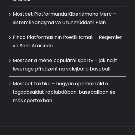
Mostbet Platformunda Kiberidmana Mərc –
Sistemli Yanaşma və Uzunmüddətli Plan
Pinco Platformasının Poetik İcmalı – Rəqəmlər
və Sehr Arasında
Mostbet a méně populární sporty – jak najít
leverage při sázení na volejbal a baseball
Mostbet taktika – hogyan optimalizáld a
fogadásaidat röplabdában, baseballban és
más sportokban