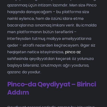
BIBLIOTECA
qazanmaq üçün intizam lazımdır. Mən sizə Pinco
haqqında danışacağam – bu platforma sizə
RED EOL
nəinki əyləncə, həm də özünü idarə etmə
bacarıqlarınızı sınamaq imkanı verir. Bu icmalda
MEDIODICHO
mən platformanın bütün tərəflərini –
interfeysdən tutmuş maliyyə əməliyyatlarına
ACTUALIDAD
qədər – ətraflı nəzərdən keçirəcəyəm. Əgər siz
həqiqətən nəticə istəyirsinizsə,
pinco az
CONTACTO
səhifəsində qeydiyyatdan keçərək öz yolunuza
başlaya bilərsiniz. Unutmayın: ağrı yoxdursa,
qazanc da yoxdur.
Pinco-da Qeydiyyat – Birinci
Addım