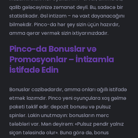
qalib gələcəyinizə zəmanət deyil. Bu, sadəcə bir
statistikadır. Əsl intizam – nə vaxt dayanacağını
bilməkdir. Pinco-da hər şey sizin üçün hazırdır,
amma qərar vermək sizin ixtiyarınızdadır.
Pinco-da Bonuslar və
Promosyonlar – İntizamla
İstifadə Edin
Bonuslar cazibədardır, amma onları ağıllı istifadə
etmək lazımdır. Pinco yeni oyunçulara xoş gəlmə
paketi təklif edir: depozit bonusu və pulsuz
spinlər. Lakin unutmayın: bonusların mərc
tələbləri var. Mən deyirəm: «Pulsuz pendir yalnız
siçan tələsində olur». Buna görə də, bonus