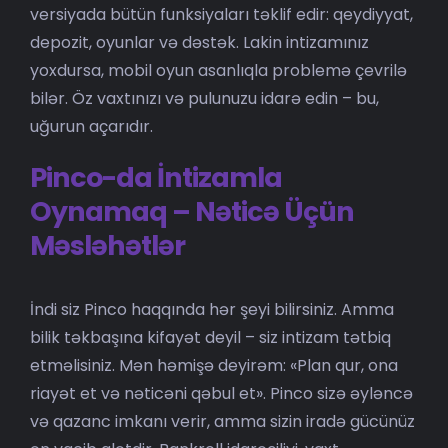
versiyada bütün funksiyaları təklif edir: qeydiyyat,
depozit, oyunlar və dəstək. Lakin intizamınız
yoxdursa, mobil oyun asanlıqla problemə çevrilə
bilər. Öz vaxtınızı və pulunuzu idarə edin – bu,
uğurun açarıdır.
Pinco-da İntizamla
Oynamaq – Nəticə Üçün
Məsləhətlər
İndi siz Pinco haqqında hər şeyi bilirsiniz. Amma
bilik təkbaşına kifayət deyil – siz intizam tətbiq
etməlisiniz. Mən həmişə deyirəm: «Plan qur, ona
riayət et və nəticəni qəbul et». Pinco sizə əyləncə
və qazanc imkanı verir, amma sizin iradə gücünüz