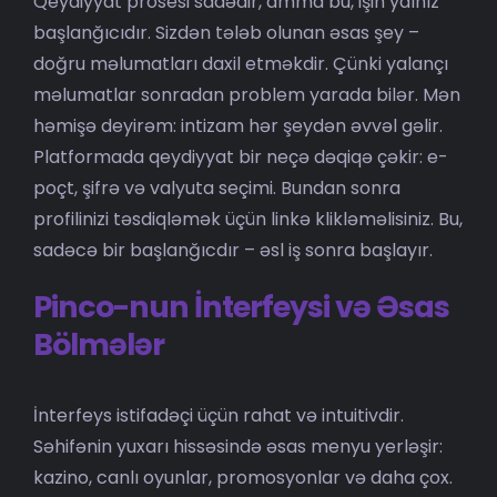
Qeydiyyat prosesi sadədir, amma bu, işin yalnız
başlanğıcıdır. Sizdən tələb olunan əsas şey –
doğru məlumatları daxil etməkdir. Çünki yalançı
məlumatlar sonradan problem yarada bilər. Mən
həmişə deyirəm: intizam hər şeydən əvvəl gəlir.
Platformada qeydiyyat bir neçə dəqiqə çəkir: e-
poçt, şifrə və valyuta seçimi. Bundan sonra
profilinizi təsdiqləmək üçün linkə klikləməlisiniz. Bu,
sadəcə bir başlanğıcdır – əsl iş sonra başlayır.
Pinco-nun İnterfeysi və Əsas
Bölmələr
İnterfeys istifadəçi üçün rahat və intuitivdir.
Səhifənin yuxarı hissəsində əsas menyu yerləşir:
kazino, canlı oyunlar, promosyonlar və daha çox.