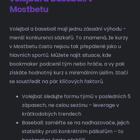
Mostbetu
Volejbal a baseball mají jednu zásadní výhodu –
menší konkurenci sázkařů. To znamená, že kurzy
v Mostbetu často nejsou tak přepálené jako u
hlavních sportů. Můžete najít situace, kde
bookmaker podcenil tým nebo hráče, a vy pak
získáte hodnotný kurz s minimálním úsilím. Stačí
se soustředit na pár klíčových faktorů.
Volejbal: sledujte formu týmů v posledních 5
zápasech, ne celou sezónu – leverage v
krátkodobých trendech
Baseball: zaměřte se na nadhazovače, jejich
statistiky proti konkrétním pálkařům – to