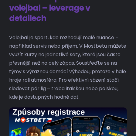
volejbal – leverage v
detailech
Volejbal je sport, kde rozhodují malé nuance –
například servis nebo příjem. V Mostbetu můžete
využít kurzy na jednotlivé sety, které jsou často
přesnější než na celý zápas. Soustřeďte se na
týmy s výraznou domácí výhodou, protože v hale
hraje roli atmosféra. Pro efektivní sázení stačí
sledovat pár lig – třeba italskou nebo polskou,
kde je dostupných hodně dat.