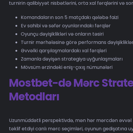
turnirin qalibiyyət nisbətlərini, orta xal fərqlərini və 
Komandaların son 5 matçdakı qələbə faizi
Ev sahibi və səfər oyunlarındakı fərqlər
Oyunçu dəyişiklikləri və onların təsiri
Turnir mərhələsinə görə performans dəyişikliklər
Əvvəlki qarşılaşmalardakı xal fərqləri
Zamanla dəyişən strategiya uyğunlaşmaları
Mövsüm ərzindəki eniş-çıxış nümunələri
Mostbet-də Mərc Strateg
Metodları
Uzunmüddətli perspektivdə, mən hər mərcdən əvvəl ən
təklif etdiyi canlı mərc seçimləri, oyunun gedişatına