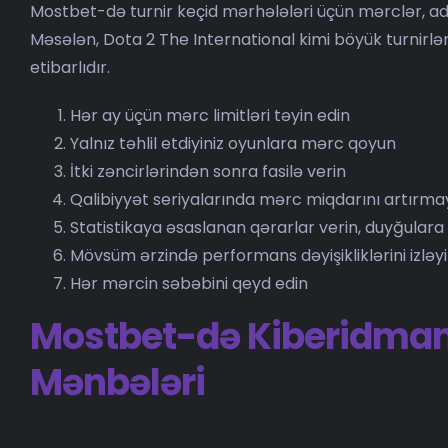
Mostbet-də turnir keçid mərhələləri üçün mərclər, a
Məsələn, Dota 2 The International kimi böyük turnirlə
etibarlıdır.
Hər ay üçün mərc limitləri təyin edin
Yalnız təhlil etdiyiniz oyunlara mərc qoyun
İtki zəncirlərindən sonra fasilə verin
Qalibiyyət seriyalarında mərc miqdarını artırma
Statistikaya əsaslanan qərarlar verin, duyğulara 
Mövsüm ərzində performans dəyişikliklərini izləy
Hər mərcin səbəbini qeyd edin
Mostbet-də Kiberidman
Mənbələri