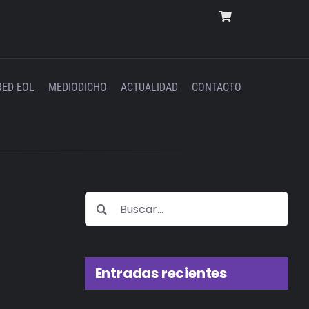
RED EOL
MEDIODICHO
ACTUALIDAD
CONTACTO
Buscar:
Entradas recientes