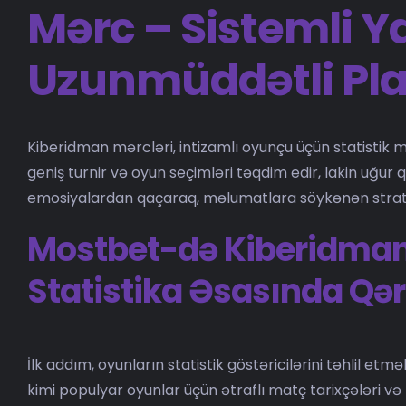
Mərc – Sistemli 
Uzunmüddətli Pl
Kiberidman mərcləri, intizamlı oyunçu üçün statistik 
geniş turnir və oyun seçimləri təqdim edir, lakin u
emosiyalardan qaçaraq, məlumatlara söykənən strate
Mostbet-də Kiberidman 
Statistika Əsasında Qər
İlk addım, oyunların statistik göstəricilərini təhlil 
kimi populyar oyunlar üçün ətraflı matç tarixçələr