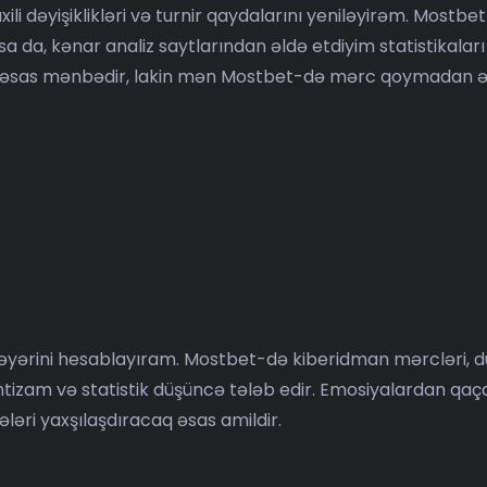
i dəyişiklikləri və turnir qaydalarını yeniləyirəm. Mostbet
da, kənar analiz saytlarından əldə etdiyim statistikaları
n əsas mənbədir, lakin mən Mostbet-də mərc qoymadan ə
dəyərini hesablayıram. Mostbet-də kiberidman mərcləri, 
u, intizam və statistik düşüncə tələb edir. Emosiyalardan qaç
əri yaxşılaşdıracaq əsas amildir.