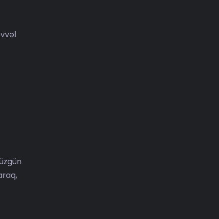
vvəl
düzgün
araq,