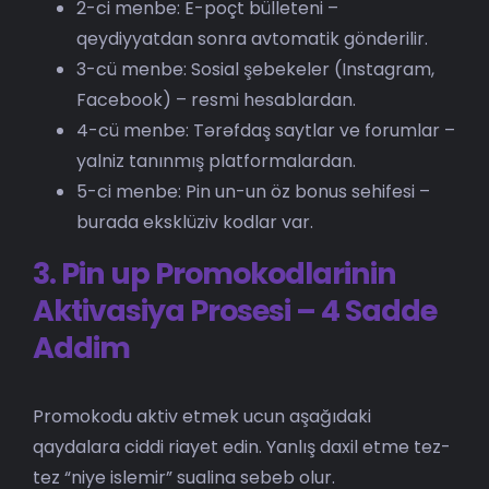
2-ci menbe: E-poçt bülleteni –
qeydiyyatdan sonra avtomatik gönderilir.
3-cü menbe: Sosial şebekeler (Instagram,
Facebook) – resmi hesablardan.
4-cü menbe: Tərəfdaş saytlar ve forumlar –
yalniz tanınmış platformalardan.
5-ci menbe: Pin un-un öz bonus sehifesi –
burada eksklüziv kodlar var.
3. Pin up Promokodlarinin
Aktivasiya Prosesi – 4 Sadde
Addim
Promokodu aktiv etmek ucun aşağıdaki
qaydalara ciddi riayet edin. Yanlış daxil etme tez-
tez “niye islemir” sualina sebeb olur.