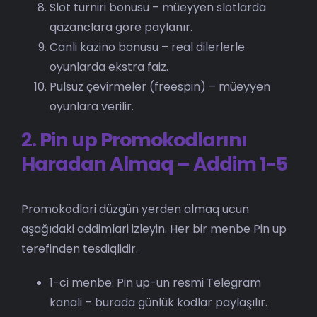
Slot turniri bonusu – müeyyen slotlarda
qazanclara göre paylanır.
Canli kazino bonusu – real dilerlerle
oyunlarda ekstra faiz.
Pulsuz çevirmeler (freespin) – müeyyen
oyunlara verilir.
2. Pin up Promokodlarını
Haradan Almaq – Addim 1-5
Promokodlari düzgün yerden almaq ucun
aşağıdaki addimlari izleyin. Her bir menbe Pin up
terefinden tesdiqlidir.
1-ci menbe: Pin up-un resmi Telegram
kanali – burada günlük kodlar paylaşılır.