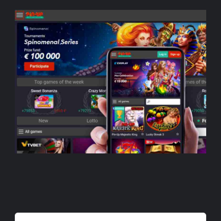
Buscar: