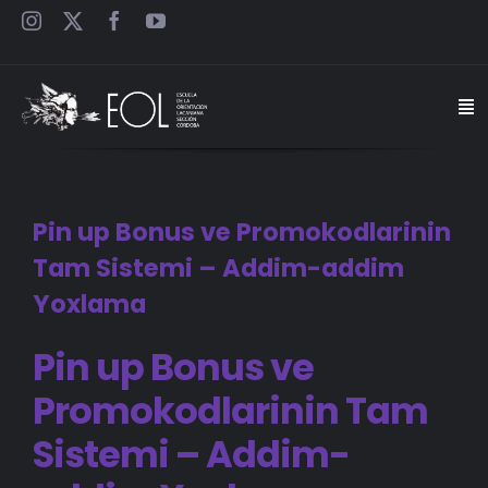
Saltar
al
contenido
Togg
Navi
INICIO
Pin up Bonus ve Promokodlarinin
ESCUELA
Tam Sistemi – Addim-addim
Yoxlama
SEMINARIOS
Pin up Bonus ve
JORNADAS
Promokodlarinin Tam
CARTELES
Sistemi – Addim-