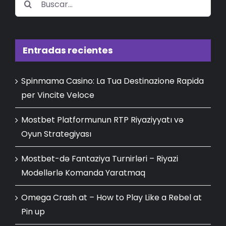
Entradas recientes
Spinmama Casino: La Tua Destinazione Rapida
per Vincite Veloce
Mostbet Platformunun RTP Riyaziyyatı və
Oyun Strategiyası
Mostbet-də Fantaziya Turnirləri – Riyazi
Modellərlə Komanda Yaratmaq
Omega Crash at – How to Play Like a Rebel at
Pin up