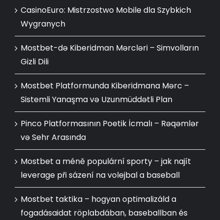
CasinoEuro: Mistrzostwo Mobile dla Szybkich
Wygranych
Mostbet-də Kiberidman Mərcləri – Simvolların
Gizli Dili
Mostbet Platformunda Kiberidmana Mərc –
Sistemli Yanaşma və Uzunmüddətli Plan
Pinco Platformasının Poetik İcmalı – Rəqəmlər
və Sehr Arasında
Mostbet a méně populární sporty – jak najít
leverage při sázení na volejbal a baseball
Mostbet taktika – hogyan optimalizáld a
fogadásaidat röplabdában, baseballban és