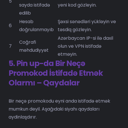
5
sayda istifadə
yeni kod gözleyin.
edilib
Hesab
Şəxsi sənədləri yükləyin ve
6
doğrulanmayıb
təsdiq gözleyin.
Azərbaycan IP-si ilə daxil
Coğrafi
7
olun ve VPN istifadə
məhdudiyyət
etməyin.
5. Pin up-da Bir Neçə
Promokod İstifadə Etmək
Olarmı – Qaydalar
Bir neçə promokodu eyni anda istifadə etmək
mumkun deyil. Aşağıdaki siyahı qaydaları
aydinlaşdırır.