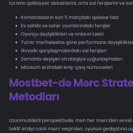
turnirin qalibiyyət nisbətlərini, orta xal fərqlərini və 
Komandaların son 5 matçdakı qələbə faizi
Ev sahibi və səfər oyunlarındakı fərqlər
Oyunçu dəyişiklikləri və onların təsiri
Turnir mərhələsinə görə performans dəyişikliklər
Əvvəlki qarşılaşmalardakı xal fərqləri
Zamanla dəyişən strategiya uyğunlaşmaları
Mövsüm ərzindəki eniş-çıxış nümunələri
Mostbet-də Mərc Strateg
Metodları
Uzunmüddətli perspektivdə, mən hər mərcdən əvvəl ən
təklif etdiyi canlı mərc seçimləri, oyunun gedişatına