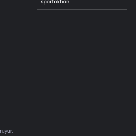
sportokban
ruyur.