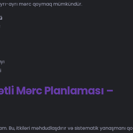
n ayrı-ayrı mərc qoymaq mümkündür.
ü
c
ayı
i
li Mərc Planlaması –
 Bu, itkiləri məhdudlaşdırır və sistematik yanaşmanı qo