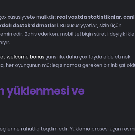
çox xüsusiyyətə malikdir:
real vaxtda statistikalar
,
canl
ydalı dəstək xidmətləri
. Bu xususiyyətlər, sizin üçün
in edir. Bahis edərkən, mobil tətbiqin sürətli dəyişikliklə
ıyır.
et welcome bonus
şansı ilə, daha çox fayda əldə etmək
aq, hər oyunçunun mütləq sınaması gərəkən bir inkişaf ol
in yüklənməsi və
dəçilərinə rahatlıq təqdim edir. Yükləmə prosesi üçün rəsm