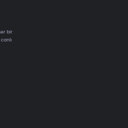
ər bir
 canlı