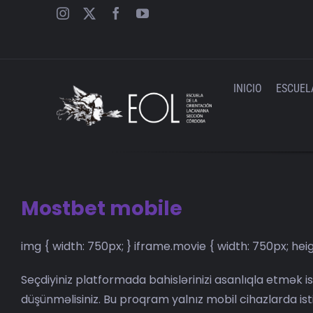
Saltar
al
contenido
INICIO
ESCUEL
Mostbet mobile
img { width: 750px; } iframe.movie { width: 750px; heig
Seçdiyiniz platformada bahislərinizi asanlıqla etmək i
düşünməlisiniz. Bu proqram yalnız mobil cihazlarda isti