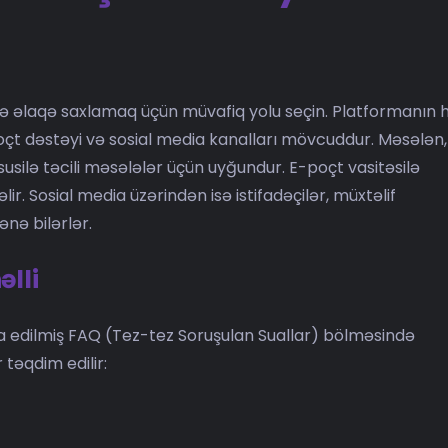
ilə əlaqə saxlamaq üçün müvafiq yolu seçin. Platformanın h
-poçt dəstəyi və sosial media kanalları mövcuddur. Məsələn,
silə təcili məsələlər üçün uyğundur. E-poçt vasitəsilə
r. Sosial media üzərindən isə istifadəçilər, müxtəlif
ənə bilərlər.
əlli
a edilmiş FAQ (Tez-tez Soruşulan Suallar) bölməsində
təqdim edilir: