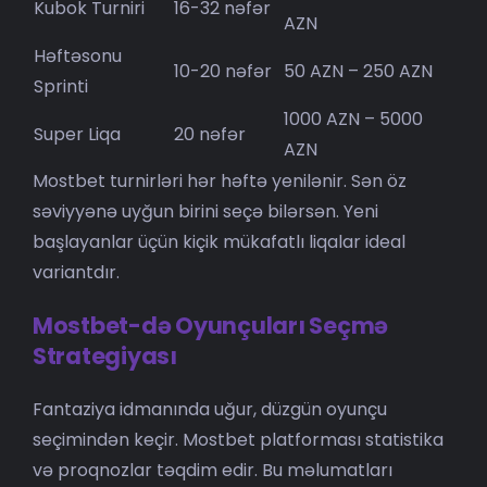
Kubok Turniri
16-32 nəfər
AZN
Həftəsonu
10-20 nəfər
50 AZN – 250 AZN
Sprinti
1000 AZN – 5000
Super Liqa
20 nəfər
AZN
Mostbet turnirləri hər həftə yenilənir. Sən öz
səviyyənə uyğun birini seçə bilərsən. Yeni
başlayanlar üçün kiçik mükafatlı liqalar ideal
variantdır.
Mostbet-də Oyunçuları Seçmə
Strategiyası
Fantaziya idmanında uğur, düzgün oyunçu
seçimindən keçir. Mostbet platforması statistika
və proqnozlar təqdim edir. Bu məlumatları