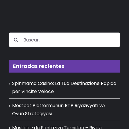
Buscar:
Entradas recientes
Spinmama Casino: La Tua Destinazione Rapida
per Vincite Veloce
Mostbet Platformunun RTP Riyaziyyatı və
Oyun Strategiyası
Mostbet-də Fantaziya Turnirləri – Riyazi