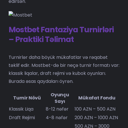
edirsən.
Mostbet Fantaziya Turnirləri
– Praktiki Təlimat
Turnirlər daha böyük mükafatlar və rəqabət
təklif edir. Mostbet-də bir neçə turnir formatı var:
klassik liqalar, draft rejimi və kubok oyunları.
Burada əsas qaydaları öyrən.
Oyunçu
Turnir Növü
Mükafat Fondu
Sayı
Klassik Liqa
8-12 nəfər
100 AZN – 500 AZN
Draft Rejimi
4-8 nəfər
200 AZN – 1000 AZN
500 AZN – 3000