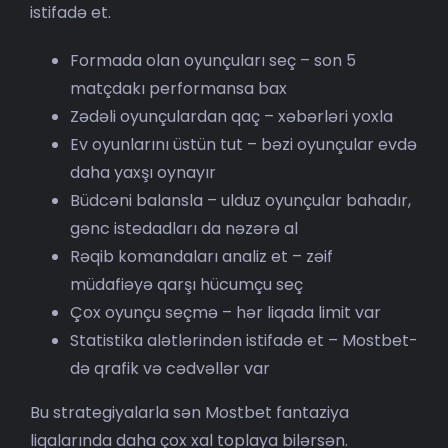
istifadə et.
Formada olan oyunçuları seç – son 5
matçdakı performansa bax
Zədəli oyunçulardan qaç – xəbərləri yoxla
Ev oyunlarını üstün tut – bəzi oyunçular evdə
daha yaxşı oynayır
Büdcəni balansla – ulduz oyunçular bahadır,
gənc istedadları da nəzərə al
Rəqib komandaları analiz et – zəif
müdafiəyə qarşı hücumçu seç
Çox oyunçu seçmə – hər liqada limit var
Statistika alətlərindən istifadə et – Mostbet-
də qrafik və cədvəllər var
Bu strategiyalarla sən Mostbet fantaziya
liqalarında daha çox xal toplaya bilərsən.