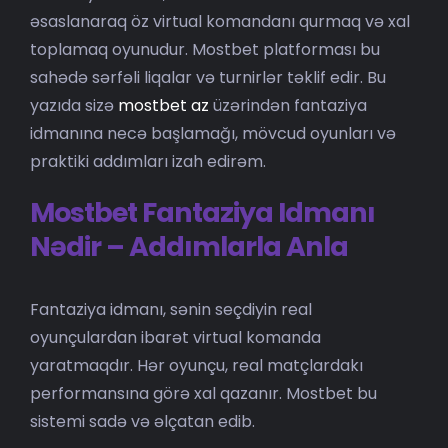
BIBLIOTECA
əsaslanaraq öz virtual komandanı qurmaq və xal
toplamaq oyunudur. Mostbet platforması bu
RED EOL
sahədə sərfəli liqalar və turnirlər təklif edir. Bu
yazıda sizə
mostbet az
üzərindən fantaziya
MEDIODICHO
idmanına necə başlamağı, mövcud oyunları və
praktiki addımları izah edirəm.
ACTUALIDAD
Mostbet Fantaziya Idmanı
CONTACTO
Nədir – Addımlarla Anla
Fantaziya idmanı, sənin seçdiyin real
oyunçulardan ibarət virtual komanda
yaratmaqdır. Hər oyunçu, real matçlardakı
performansına görə xal qazanır. Mostbet bu
sistemi sadə və əlçatan edib.