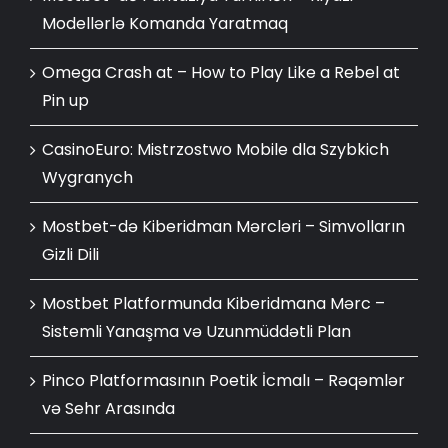
Modellərlə Komanda Yaratmaq
Omega Crash at – How to Play Like a Rebel at
Pin up
CasinoEuro: Mistrzostwo Mobile dla Szybkich
Wygranych
Mostbet-də Kiberidman Mərcləri – Simvolların
Gizli Dili
Mostbet Platformunda Kiberidmana Mərc –
Sistemli Yanaşma və Uzunmüddətli Plan
Pinco Platformasının Poetik İcmalı – Rəqəmlər
və Sehr Arasında