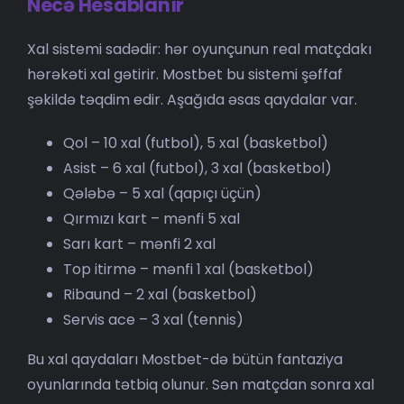
Necə Hesablanır
Xal sistemi sadədir: hər oyunçunun real matçdakı
hərəkəti xal gətirir. Mostbet bu sistemi şəffaf
şəkildə təqdim edir. Aşağıda əsas qaydalar var.
Qol – 10 xal (futbol), 5 xal (basketbol)
Asist – 6 xal (futbol), 3 xal (basketbol)
Qələbə – 5 xal (qapıçı üçün)
Qırmızı kart – mənfi 5 xal
Sarı kart – mənfi 2 xal
Top itirmə – mənfi 1 xal (basketbol)
Ribaund – 2 xal (basketbol)
Servis ace – 3 xal (tennis)
Bu xal qaydaları Mostbet-də bütün fantaziya
oyunlarında tətbiq olunur. Sən matçdan sonra xal