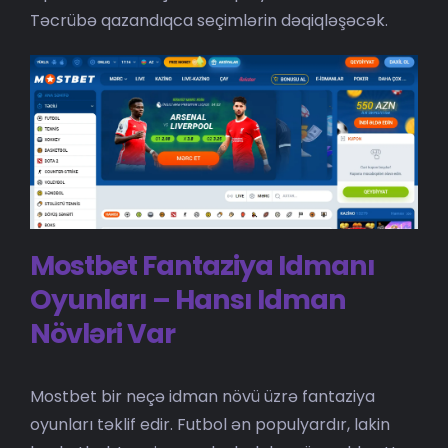
Təcrübə qazandıqca seçimlərin dəqiqləşəcək.
Mostbet Fantaziya Idmanı
Oyunları – Hansı Idman
Növləri Var
Mostbet bir neçə idman növü üzrə fantaziya
oyunları təklif edir. Futbol ən populyardır, lakin