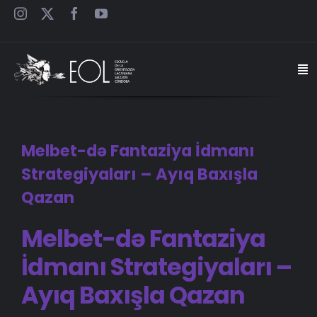
Saltar
al
contenido
Togg
Navi
INICIO
Melbet-də Fantaziya İdmanı
ESCUELA
Strategiyaları – Ayıq Baxışla
Qazan
SEMINARIOS
Melbet-də Fantaziya
JORNADAS
İdmanı Strategiyaları –
CARTELES
Ayıq Baxışla Qazan