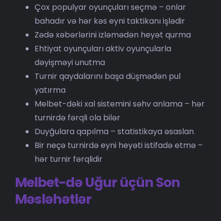
Çox populyar oyunçuları seçmə – onlar
bahadır və hər kəs eyni taktikanı işlədir
Zədə xəbərlərini izləmədən heyət qurma
Ehtiyat oyunçuları aktiv oyunçularla
dəyişməyi unutma
Turnir qaydalarını başa düşmədən pul
yatırma
Melbet-dəki xal sistemini səhv anlama – hər
turnirdə fərqli ola bilər
Duyğulara qapılma – statistikaya əsaslan
Bir neçə turnirdə eyni heyəti istifadə etmə –
hər turnir fərqlidir
Melbet-də Uğur üçün Son
Məsləhətlər