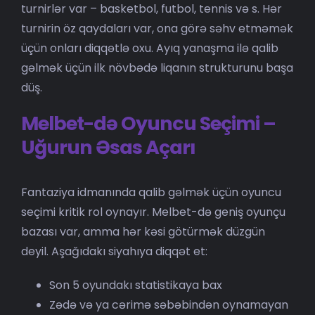
turnirlər var – basketbol, futbol, tennis və s. Hər
turnirin öz qaydaları var, ona görə səhv etməmək
üçün onları diqqətlə oxu. Ayıq yanaşma ilə qalib
gəlmək üçün ilk növbədə liqanın strukturunu başa
düş.
Melbet-də Oyuncu Seçimi –
Uğurun Əsas Açarı
Fantaziya idmanında qalib gəlmək üçün oyuncu
seçimi kritik rol oynayır. Melbet-də geniş oyunçu
bazası var, amma hər kəsi götürmək düzgün
deyil. Aşağıdakı siyahıya diqqət et:
Son 5 oyundakı statistikaya bax
Zədə və ya cərimə səbəbindən oynamayan