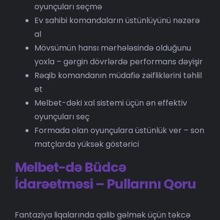
oyunçuları seçmə
Ev sahibi komandaların üstünlüyünü nəzərə
al
Mövsümün hansı mərhələsində olduğunu
yoxla – gərgin dövrlərdə performans dəyişir
Rəqib komandanın müdafiə zəifliklərini təhlil
et
Melbet-dəki xal sistemi üçün ən effektiv
oyunçuları seç
Formada olan oyunçulara üstünlük ver – son
matçlarda yüksək göstərici
Melbet-də Büdcə
İdarəetməsi – Pullarını Qoru
Fantaziya liqalarında qalib gəlmək üçün təkcə