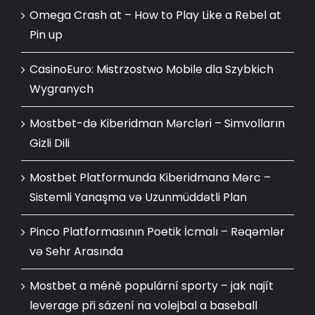
Omega Crash at – How to Play Like a Rebel at
Pin up
CasinoEuro: Mistrzostwo Mobile dla Szybkich
Wygranych
Mostbet-də Kiberidman Mərcləri – Simvolların
Gizli Dili
Mostbet Platformunda Kiberidmana Mərc –
Sistemli Yanaşma və Uzunmüddətli Plan
Pinco Platformasının Poetik İcmalı – Rəqəmlər
və Sehr Arasında
Mostbet a méně populární sporty – jak najít
leverage při sázení na volejbal a baseball