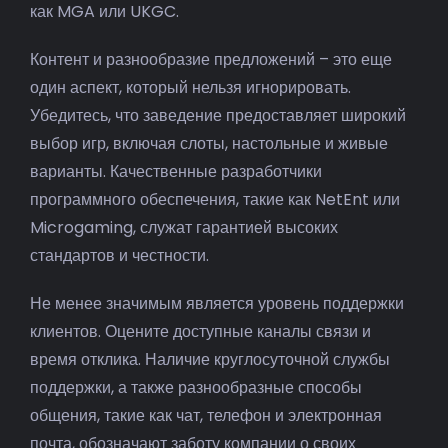
как MGA или UKGC.
Контент и разнообразие предложений – это еще
один аспект, который нельзя игнорировать.
Убедитесь, что заведение предоставляет широкий
выбор игр, включая слоты, настольные и живые
варианты. Качественные разработчики
программного обеспечения, такие как NetEnt или
Microgaming, служат гарантией высоких
стандартов и честности.
Не менее значимым является уровень поддержки
клиентов. Оцените доступные каналы связи и
время отклика. Наличие круглосуточной службы
поддержки, а также разнообразные способы
общения, такие как чат, телефон и электронная
почта, обозначают заботу компании о своих