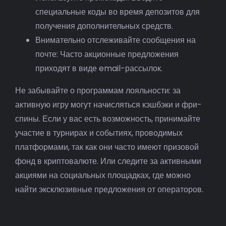
специальные коды во время депозитов для
получения дополнительных средств.
Внимательно отслеживайте сообщения на
почте: Часто акционные предложения
приходят в виде email-рассылок.
Не забывайте о программам лояльности: за
активную игру могут начисляться кэшбэки и фри-
спины. Если у вас есть возможность, принимайте
участие в турнирах и событиях, проводимых
платформами, так как они часто имеют призовой
фонд в криптовалюте. Или следите за активными
акциями на социальных площадках, где можно
найти эксклюзивные предложения от операторов.