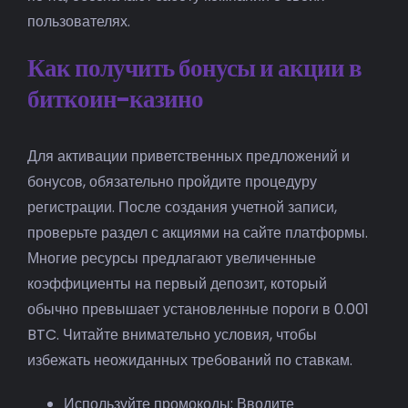
пользователях.
Как получить бонусы и акции в
биткоин-казино
Для активации приветственных предложений и
бонусов, обязательно пройдите процедуру
регистрации. После создания учетной записи,
проверьте раздел с акциями на сайте платформы.
Многие ресурсы предлагают увеличенные
коэффициенты на первый депозит, который
обычно превышает установленные пороги в 0.001
BTC. Читайте внимательно условия, чтобы
избежать неожиданных требований по ставкам.
Используйте промокоды: Вводите