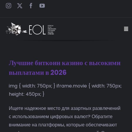
Saltar
al
contenido
Togg
Navi
INICIO
Лучшие биткоин казино с высокими
ESCUELA
выплатами в 2026
SEMINARIOS
img { width: 750px; } iframe.movie { width: 750px;
height: 450px; }
JORNADAS
Ищете надежное место для азартных развлечений
с использованием цифровых валют? Обратите
CARTELES
внимание на платформы, которые обеспечивают