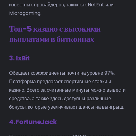
известных провайдеров, таких как NetEnt или
Microgaming.
Топ-5 казино с высокими
выплатами в биткоинах
3. 1xBit
Обещает коэффициенты почти на уровне 97%.
Платформа предлагает спортивные ставки и
казино. Всего за считанные минуты можно вывести
средства, а также здесь доступны различные
бонусы, которые увеличивают шансы на выигрыш.
4. FortuneJack