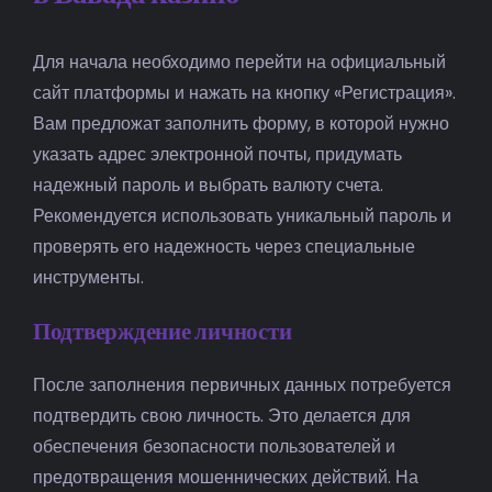
Для начала необходимо перейти на официальный
сайт платформы и нажать на кнопку «Регистрация».
Вам предложат заполнить форму, в которой нужно
указать адрес электронной почты, придумать
надежный пароль и выбрать валюту счета.
Рекомендуется использовать уникальный пароль и
проверять его надежность через специальные
инструменты.
Подтверждение личности
После заполнения первичных данных потребуется
подтвердить свою личность. Это делается для
обеспечения безопасности пользователей и
предотвращения мошеннических действий. На