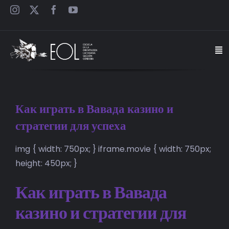
Saltar
al
contenido
Togg
Navi
INICIO
Как играть в Вавада казино и
ESCUELA
стратегии для успеха
SEMINARIOS
img { width: 750px; } iframe.movie { width: 750px;
height: 450px; }
JORNADAS
Как играть в Вавада
CARTELES
казино и стратегии для