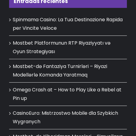
Entradas recientes
Spinmama Casino: La Tua Destinazione Rapida
per Vincite Veloce
Mostbet Platformunun RTP Riyaziyyatı və
Oyun Strategiyası
Mostbet-də Fantaziya Turnirləri – Riyazi
Modellərlə Komanda Yaratmaq
Omega Crash at – How to Play Like a Rebel at
Pin up
CasinoEuro: Mistrzostwo Mobile dla Szybkich
Wygranych