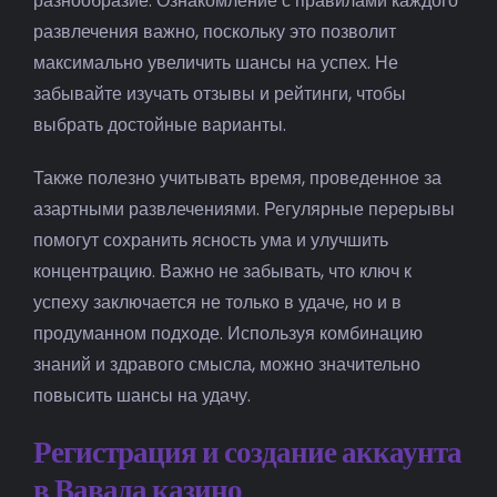
разнообразие. Ознакомление с правилами каждого
развлечения важно, поскольку это позволит
максимально увеличить шансы на успех. Не
забывайте изучать отзывы и рейтинги, чтобы
выбрать достойные варианты.
Также полезно учитывать время, проведенное за
азартными развлечениями. Регулярные перерывы
помогут сохранить ясность ума и улучшить
концентрацию. Важно не забывать, что ключ к
успеху заключается не только в удаче, но и в
продуманном подходе. Используя комбинацию
знаний и здравого смысла, можно значительно
повысить шансы на удачу.
Регистрация и создание аккаунта
в Вавада казино