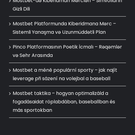
Mostbet-də Kiberidman Mərcləri – Simvolların
Gizli Dili
Mostbet Platformunda Kiberidmana Mərc –
Sistemli Yanaşma və Uzunmüddətli Plan
Pinco Platformasının Poetik İcmalı – Rəqəmlər
və Sehr Arasında
Mostbet a méně populární sporty – jak najít
leverage při sázení na volejbal a baseball
Mostbet taktika – hogyan optimalizáld a
fogadásaidat röplabdában, baseballban és
más sportokban