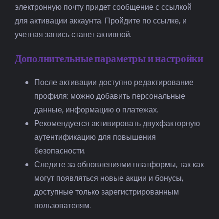
электронную почту придет сообщение с ссылкой
для активации аккаунта. Пройдите по ссылке, и
учетная запись станет активной.
Дополнительные параметры и настройки
После активации доступно редактирование
профиля: можно добавить персональные
данные, информацию о платежах.
Рекомендуется активировать двухфакторную
аутентификацию для повышения
безопасности.
Следите за обновлениями платформы, так как
могут появляться новые акции и бонусы,
доступные только зарегистрированным
пользователям.