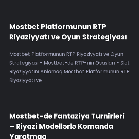
BIBLIOTECA
RED EOL
Mostbet Platformunun RTP
Riyaziyyatı və Oyun Strategiyası
MEDIODICHO
Mostbet Platformunun RTP Riyaziyyatı və Oyun
ACTUALIDAD
Strategiyası - Mostbet-də RTP-nin Əsasları - Slot
Riyaziyyatını Anlamaq Mostbet Platformunun RTP
CONTACTO
Riyaziyyatı və
Mostbet-də Fantaziya Turnirləri
– Riyazi Modellərlə Komanda
Yaratmaq