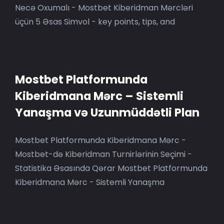
Necə Oxumalı - Mostbet Kiberidman Mərcləri
üçün 5 Əsas Simvol - key points, tips, and
Mostbet Platformunda
Kiberidmana Mərc – Sistemli
Yanaşma və Uzunmüddətli Plan
Mostbet Platformunda Kiberidmana Mərc -
Mostbet-də Kiberidman Turnirlərinin Seçimi -
Statistika Əsasında Qərar Mostbet Platformunda
Kiberidmana Mərc - Sistemli Yanaşma