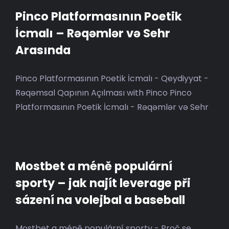
Pinco Platformasının Poetik
İcmalı – Rəqəmlər və Sehr
Arasında
Pinco Platformasının Poetik İcmalı - Qeydiyyat -
Rəqəmsal Qapının Açılması with Pinco Pinco
Platformasının Poetik İcmalı - Rəqəmlər və Sehr
Mostbet a méně populární
sporty – jak najít leverage při
sázení na volejbal a baseball
Mostbet a méně populární sporty - Proč se