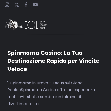
Saltar
al
contenido
Togg
Navi
INICIO
Spinmama Casino: La Tua
ESCUELA
Destinazione Rapida per Vincite
Veloce
SEMINARIOS
1. Spinmama in Breve – Focus sul Gioco
JORNADAS
RapidoSpinmama Casino offre un’esperienza
mobile-first che sembra un fulmine di
CARTELES
divertimento. La