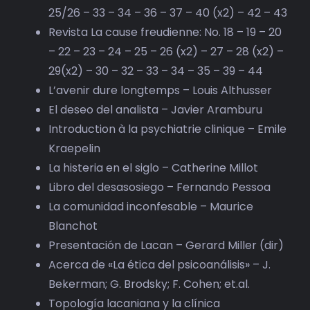
BIBLIOTECA
25/26 – 33 – 34 – 36 – 37 – 40 (x2) – 42 – 43
Revista La cause freudienne: No. 18 – 19 – 20
RED EOL
– 22 – 23 – 24 – 25 – 26 (x2) – 27 – 28 (x2) –
29(x2) – 30 – 32 – 33 – 34 – 35 – 39 – 44
MEDIODICHO
L’avenir dure longtemps – Louis Althusser
El deseo del analista – Javier Aramburu
ACTUALIDAD
Introduction à la psychiatrie clinique – Emile
Kraepelin
CONTACTO
La histeria en el siglo – Catherine Millot
Libro del desasosiego – Fernando Pessoa
La comunidad inconfesable – Maurice
Blanchot
Presentación de Lacan – Gerard Miller (dir)
Acerca de «La ética del psicoanálisis» – J.
Bekerman; G. Brodsky; F. Cohen; et.al.
Topología lacaniana y la clínica