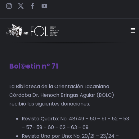
Saltar
al
contenido
Togg
Navi
INICIO
Bol©etín n° 71
ESCUELA
La Biblioteca de la Orientación Lacaniana
SEMINARIOS
Córdoba Dr. Henoch Bringas Aguiar (BOLC)
recibió las siguientes donaciones:
JORNADAS
Revista Quarto: No. 48/49 – 50 – 51 – 52 – 53
CARTELES
– 57- 59 – 60 – 62 – 63 – 69
Revista Uno por Uno: No. 20/21 – 23/24 –