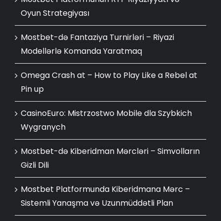
Oyun Strategiyası
Mostbet-də Fantaziya Turnirləri – Riyazi
Modellərlə Komanda Yaratmaq
Omega Crash at – How to Play Like a Rebel at
Pin up
CasinoEuro: Mistrzostwo Mobile dla Szybkich
Wygranych
Mostbet-də Kiberidman Mərcləri – Simvolların
Gizli Dili
Mostbet Platformunda Kiberidmana Mərc –
Sistemli Yanaşma və Uzunmüddətli Plan