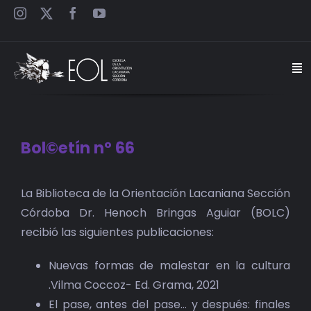
Saltar
al
contenido
Togg
Navi
INICIO
Bol©etín n° 66
ESCUELA
La Biblioteca de la Orientación Lacaniana Sección
SEMINARIOS
Córdoba Dr. Henoch Bringas Aguiar (BOLC)
recibió las siguientes publicaciones:
JORNADAS
Nuevas formas de malestar en la cultura
CARTELES
.Vilma Coccoz- Ed. Grama, 2021
El pase, antes del pase… y después: finales