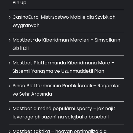
Pin up
CasinoEuro: Mistrzostwo Mobile dla Szybkich
Wygranych
Mostbet-də Kiberidman Mərcləri – Simvolların
Gizli Dili
Mostbet Platformunda Kiberidmana Mərc –
Sistemli Yanaşma və Uzunmüddətli Plan
Pinco Platformasının Poetik İcmalı – Rəqəmlər
və Sehr Arasında
Mostbet a méně populární sporty – jak najít
leverage při sázení na volejbal a baseball
Mostbet taktika – hogyan optimalizáld a