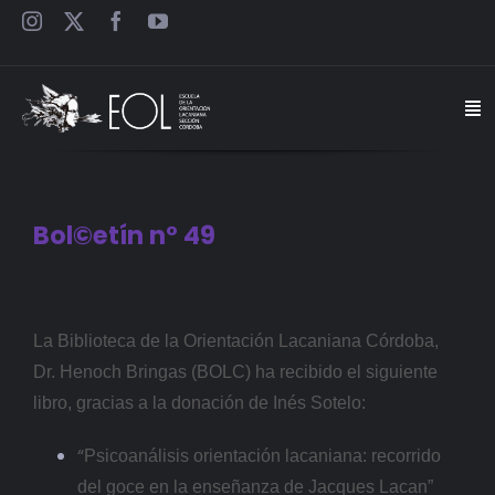
Saltar
al
contenido
Togg
Navi
INICIO
Bol©etín n° 49
ESCUELA
Ver
SEMINARIOS
imagen
La Biblioteca de la Orientación Lacaniana Córdoba,
más
Dr. Henoch Bringas (BOLC) ha recibido el siguiente
grande
JORNADAS
libro, gracias a la donación de Inés Sotelo:
CARTELES
“
Psicoanálisis orientación lacaniana: recorrido
del goce en la enseñanza de Jacques Lacan”