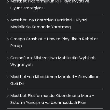
Mostbet Platformunun RTP Riyaziyyatı və
Oyun Strategiyası
Mostbet-də Fantaziya Turnirləri – Riyazi
Modellərlə Komanda Yaratmaq
Omega Crash at – How to Play Like a Rebel at
Pin up
CasinoEuro: Mistrzostwo Mobile dla Szybkich
Wygranych
Mostbet-də Kiberidman Mərcləri – Simvolların
Gizli Dili
Mostbet Platformunda Kiberidmana Mərc –
Sistemli Yanaşma və Uzunmüddətli Plan