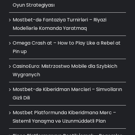
Oyun Strategiyası
Mostbet-də Fantaziya Turnirləri – Riyazi
Modellərlə Komanda Yaratmaq
Omega Crash at – How to Play Like a Rebel at
Pin up
CasinoEuro: Mistrzostwo Mobile dla Szybkich
Wygranych
Mostbet-də Kiberidman Mərcləri – Simvolların
Gizli Dili
Mostbet Platformunda Kiberidmana Mərc –
Sistemli Yanaşma və Uzunmüddətli Plan