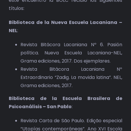
este encuentro la BOLC recibió los siguientes
BIBLIOTECA
títulos:
RED EOL
Biblioteca de la Nueva Escuela Lacaniana –
NEL
:
MEDIODICHO
Revista Bitácora Lacaniana Nº 6. Pasión
ACTUALIDAD
política. Nueva Escuela Lacaniana-NEL,
Grama ediciones, 2017. Dos ejemplares.
CONTACTO
Revista Bitácora Lacaniana Nº
Extraordinario “Zadig. La movida latina”. NEL,
Grama ediciones, 2017.
Biblioteca de la Escuela Brasilera de
Psicoanálisis – San Pablo
:
Revista Carta de São Paulo. Edição especial
“Utopías contemporáneas”. Ano XVI Escola