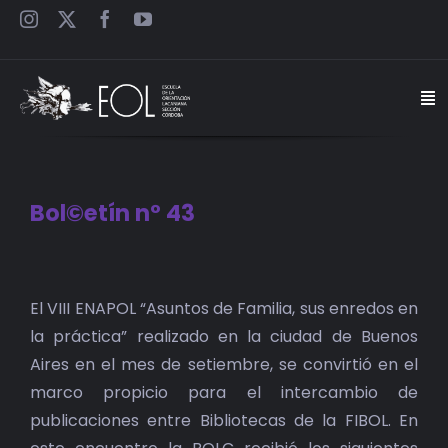
Saltar
al
contenido
Togg
Navi
INICIO
Bol©etín n° 43
ESCUELA
Ver
SEMINARIOS
imagen
El VIII ENAPOL “Asuntos de Familia, sus enredos en
más
la práctica” realizado en la ciudad de Buenos
grande
JORNADAS
Aires en el mes de setiembre, se convirtió en el
marco propicio para el intercambio de
CARTELES
publicaciones entre Bibliotecas de la FIBOL. En