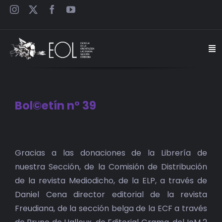
Saltar
al
contenido
Togg
Navi
INICIO
Bol©etín n° 39
ESCUELA
Ver
SEMINARIOS
imagen
Gracias a las donaciones de la Librería de
más
nuestra Sección, de la Comisión de Distribución
grande
JORNADAS
de la revista Mediodicho, de la ELP, a través de
Daniel Cena director editorial de la revista
CARTELES
Freudiana, de la sección belga de la ECF a través