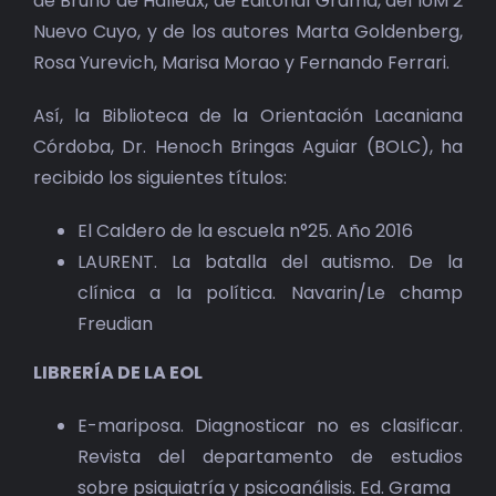
de Bruno de Halleux, de Editorial Grama, del IoM 2
BIBLIOTECA
Nuevo Cuyo, y de los autores Marta Goldenberg,
Rosa Yurevich, Marisa Morao y Fernando Ferrari.
RED EOL
Así, la Biblioteca de la Orientación Lacaniana
MEDIODICHO
Córdoba, Dr. Henoch Bringas Aguiar (BOLC), ha
recibido los siguientes títulos:
ACTUALIDAD
El Caldero de la escuela n°25. Año 2016
CONTACTO
LAURENT. La batalla del autismo. De la
clínica a la política. Navarin/Le champ
Freudian
LIBRERÍA DE LA EOL
E-mariposa. Diagnosticar no es clasificar.
Revista del departamento de estudios
sobre psiquiatría y psicoanálisis. Ed. Grama