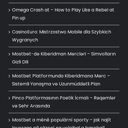
Omega Crash at – How to Play Like a Rebel at
Pin up
CasinoEuro: Mistrzostwo Mobile dla Szybkich
Wygranych
Mostbet-də Kiberidman Mərcləri – Simvolların
Gizli Dili
Mostbet Platformunda Kiberidmana Mərc –
Sistemli Yanaşma və Uzunmüddətli Plan
Pinco Platformasının Poetik İcmalı – Rəqəmlər
və Sehr Arasında
Mostbet a méně populární sporty – jak najít
leverage při sázení na volejbal a baseball